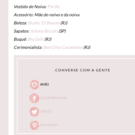
Vestido de Noiva:
Pat Bo
Acessório: Mãe do noivo e da noiva
Beleza:
Studio 55 Beauté
(RJ)
Sapatos:
Juliana Bicudo
(SP)
Buquê:
Bia Gelli
(RJ)
Cerimonialista:
Bem Dito Casamento
(RJ)
CONVERSE COM A GENTE
AMEI
COMPARTILHAR
TWEET
PINTEREST