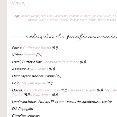
Vimeo
.
Tags:
Andrea Kapps
,
Bem Dito Casamento
,
Fabiana d'Angelo
,
Juliana Bicudo
,
Loc
Mimosa
,
Noiva Grávida
,
Padedê
,
Padedê filmes
,
PatBo
,
Rio de Janeiro
Fotos:
Guilherme Rocha
(RJ)
Vídeo:
Padedê
(RJ)
Local, Buffet e Bar:
Locanda della Mimosa
(RJ)
Assessoria:
M Eventos
(RJ)
Decoração: Andrea Kapps (RJ)
Bolo:
Myriam Aguiar
(RJ)
Doces:
Locanda della Mimosa
(RJ),
Fabiana D’angelo
(RJ),
Myriam
Aguiar
(RJ) e
Fafá Sumar
(RJ)
Lembrancinhas: Noivos Fizeram – vasos de suculentas e cactus
DJ: Papagaio
Convites: Noivos