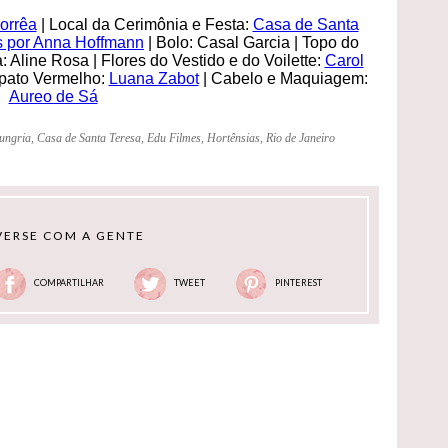
orrêa
| Local da Cerimônia e Festa:
Casa de Santa
s por Anna Hoffmann
| Bolo: Casal Garcia | Topo do
: Aline Rosa | Flores do Vestido e do Voilette:
Carol
pato Vermelho:
Luana Zabot
| Cabelo e Maquiagem:
Aureo de Sá
ungria
,
Casa de Santa Teresa
,
Edu Filmes
,
Hortênsias
,
Rio de Janeiro
ERSE COM A GENTE
COMPARTILHAR
TWEET
PINTEREST