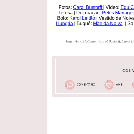
Fotos:
Carol Bustorff
| Vídeo:
Edu C
Teresa
| Decoração:
Petits Mariage
Bolo:
Karol Leitão
| Vestido de Noiva
Hungria
| Buquê:
Mãe da Noiva
| Sa
Tags:
Anna Hoffmann
,
Carol Bustorff
,
Carol H
CONV
COMENTÁRIO
AMEI