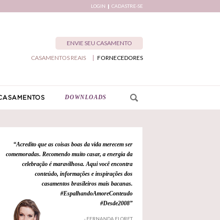
LOGIN
CADASTRE-SE
ENVIE SEU CASAMENTO
CASAMENTOS REAIS
FORNECEDORES
DOWNLOADS
CASAMENTOS
“Acredito que as coisas boas da vida merecem ser
comemoradas. Recomendo muito casar, a energia da
celebração é maravilhosa. Aqui você encontra
conteúdo, informações e inspirações dos
casamentos brasileiros mais bacanas.
#EspalhandoAmoreConteudo
#Desde2008”
- FERNANDA FLORET