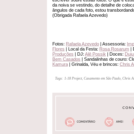
da noiva se vestindo, do detalhe de coloc
ângulos de cada foto, estou transbordando
(Obrigada Rafaela Azevedo)
Fotos:
Rafaela Azevedo
| Assessoria:
Imp
Flores
| Local da Festa:
Rosa Rosarum
| 
Produções
| DJ:
Alê Possik
| Doces:
Duju
Bem Casados
| Sandalinhas de couro: Clo
Kamura
| Grinalda, Véu e brincos:
Chris 
Tags:
1-18 Project
,
Casamento em São Paulo
,
Chris 
CONV
COMENTÁRIO
AMEI