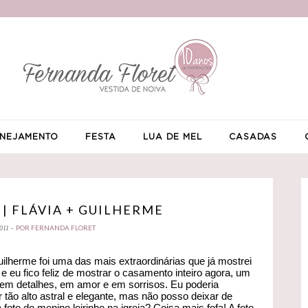
NEJAMENTO
FESTA
LUA DE MEL
CASADAS
| FLÁVIA + GUILHERME
POR FERNANDA FLORET
011 -
lherme foi uma das mais extraordinárias que já mostrei
) e eu fico feliz de mostrar o casamento inteiro agora, um
em detalhes, em amor e em sorrisos. Eu poderia
tão alto astral e elegante, mas não posso deixar de
oto do menino loirinho na igreja? Coisa mais fofa! A foto