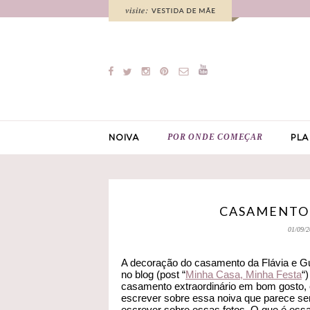
POR ONDE COMEÇAR
NOIVA
PLA
CASAMENTO 
01/09/2
A decoração do casamento da Flávia e Gui
no blog (post “
Minha Casa, Minha Festa
“
casamento extraordinário em bom gosto, 
escrever sobre essa noiva que parece ser 
escrever sobre essas fotos. O que é essa f