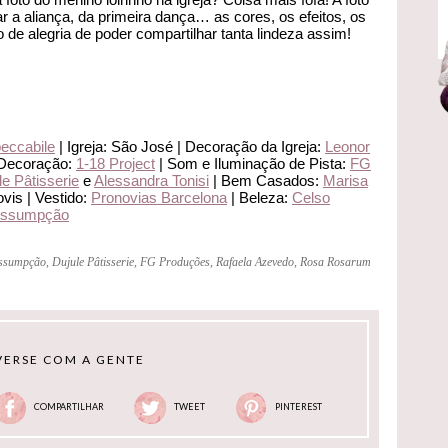
ar a aliança, da primeira dança… as cores, os efeitos, os
 de alegria de poder compartilhar tanta lindeza assim!
eccabile
| Igreja: São José | Decoração da Igreja:
Leonor
Decoração:
1-18 Project
| Som e Iluminação de Pista:
FG
le Pâtisserie
e
Alessandra Tonisi
| Bem Casados:
Marisa
vis | Vestido:
Pronovias Barcelona
| Beleza:
Celso
Assumpção
Assumpção
,
Dujule Pâtisserie
,
FG Produções
,
Rafaela Azevedo
,
Rosa Rosarum
ERSE COM A GENTE
COMPARTILHAR
TWEET
PINTEREST