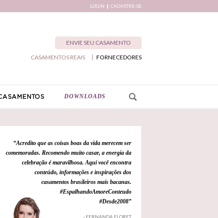
LOGIN
CADASTRE-SE
ENVIE SEU CASAMENTO
CASAMENTOS REAIS
FORNECEDORES
DOWNLOADS
CASAMENTOS
“Acredito que as coisas boas da vida merecem ser
comemoradas. Recomendo muito casar, a energia da
celebração é maravilhosa. Aqui você encontra
conteúdo, informações e inspirações dos
casamentos brasileiros mais bacanas.
#EspalhandoAmoreConteudo
#Desde2008”
- FERNANDA FLORET