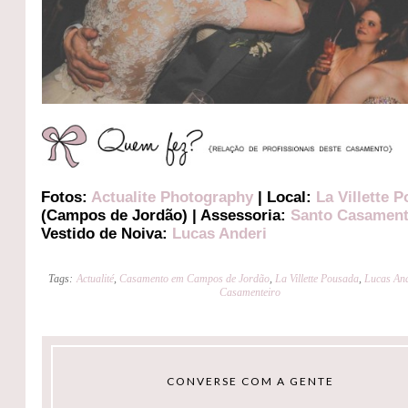
Fotos:
Actualite Photography
| Local:
La Villette 
(Campos de Jordão) | Assessoria:
Santo Casament
Vestido de Noiva:
Lucas Anderi
Tags:
Actualité
,
Casamento em Campos de Jordão
,
La Villette Pousada
,
Lucas And
Casamenteiro
CONVERSE COM A GENTE