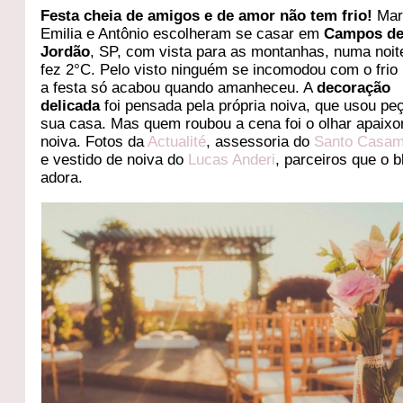
Festa cheia de amigos e de amor não tem frio!
Mar
Emilia e Antônio escolheram se casar em
Campos d
Jordão
, SP, com vista para as montanhas, numa noit
fez 2°C. Pelo visto ninguém se incomodou com o frio
a festa só acabou quando amanheceu. A
decoração
delicada
foi pensada pela própria noiva, que usou pe
sua casa. Mas quem roubou a cena foi o olhar apaix
noiva. Fotos da
Actualité
, assessoria do
Santo Casam
e vestido de noiva do
Lucas Anderi
, parceiros que o b
adora.