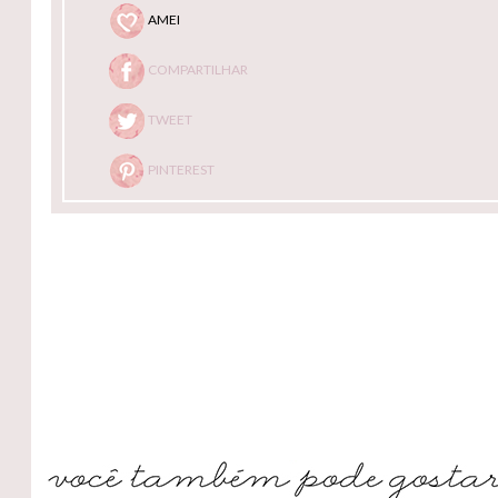
AMEI
COMPARTILHAR
TWEET
PINTEREST