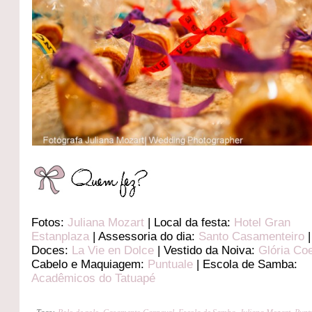
Fotos:
Juliana Mozart
| Local da festa:
Hotel Gran
Estanplaza
| Assessoria do dia:
Santo Casamenteiro
|
Doces:
La Vie en Dolce
| Vestido da Noiva:
Glória Co
Cabelo e Maquiagem:
Puntuale
| Escola de Samba:
Acadêmicos do Tatuapé