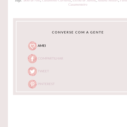
Tags:
Bolo de rolo
,
Casamento Carnaval
,
Escola de Samba
,
Juliana Mozart
,
Punt
Casamenteiro
CONVERSE COM A GENTE
AMEI
COMPARTILHAR
TWEET
PINTEREST