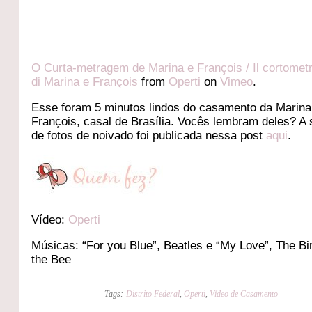
O Curta-metragem de Marina e François / Il cortomet
di Marina e François
from
Operti
on
Vimeo
.
Esse foram 5 minutos lindos do casamento da Marina
François, casal de Brasília. Vocês lembram deles? A
de fotos de noivado foi publicada nessa post
aqui
.
Vídeo:
Operti
Músicas: “For you Blue”, Beatles e “My Love”, The Bi
the Bee
Tags:
Distrito Federal
,
Operti
,
Vídeo de Casamento