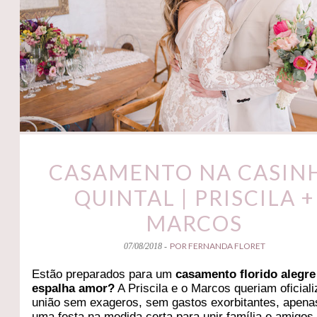
CASAMENTO NA CASIN
QUINTAL | PRISCILA +
MARCOS
POR FERNANDA FLORET
07/08/2018 -
Estão preparados para um
casamento florido alegre
espalha amor?
A Priscila e o Marcos queriam oficiali
união sem exageros, sem gastos exorbitantes, apen
uma festa na medida certa para unir família e amigos