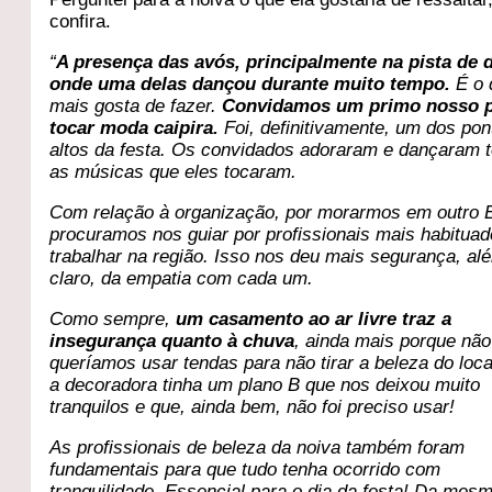
confira.
“
A presença das avós, principalmente na pista de 
onde uma delas dançou durante muito tempo.
É o 
mais gosta de fazer.
Convidamos um primo nosso 
tocar moda caipira.
Foi, definitivamente, um dos pon
altos da festa. Os convidados adoraram e dançaram 
as músicas que eles tocaram.
Com relação à organização, por morarmos em outro 
procuramos nos guiar por profissionais mais habituad
trabalhar na região. Isso nos deu mais segurança, al
claro, da empatia com cada um.
Como sempre,
um casamento ao ar livre traz a
insegurança quanto à chuva
, ainda mais porque não
queríamos usar tendas para não tirar a beleza do loca
a decoradora tinha um plano B que nos deixou muito
tranquilos e que, ainda bem, não foi preciso usar!
As profissionais de beleza da noiva também foram
fundamentais para que tudo tenha ocorrido com
tranquilidade. Essencial para o dia da festa! Da mes