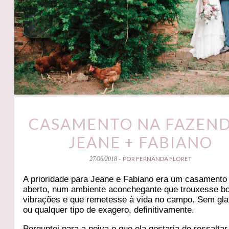
CASAMENTO NA FAZEND
JEANE + FABIANO
POR FERNANDA FLORET
27/06/2018 -
A prioridade para Jeane e Fabiano era um casamento
aberto, num ambiente aconchegante que trouxesse b
vibrações e que remetesse à vida no campo. Sem gl
ou qualquer tipo de exagero, definitivamente.
Perguntei para a noiva o que ela gostaria de ressaltar