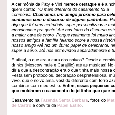
A cerimônia da Paty e Vini merece destaque e é a no
quem conta:
“O mais diferente do casamento foi a
cerimônia.
Chamamos um amigo próximo para cele
contamos com o discurso de alguns padrinhos.
Po
digo que foi uma cerimônia super personalizada e mui
emocionante pra gente! Até nas fotos do discurso es
a maior cara de choro. Porque realmente foi muito lin
nossos amigos e família falando sobre a nossa histór
nosso amigo Alê fez um ótimo papel de celebrante, l
super a sério, até nos entrevistou separadamente e tu
E afinal, o que era a cara dos noivos? Desde a comid
drinks (Moscow mule e Carajillo) até as músicas! No 
diria que a descontração era o que tinha mais nossa 
Festa sem protocolos, decoração despretensiosa, mú
vivo, que o noivo ama, vestido diferente com forro az
combinar com meu estilo.
Enfim, essas pequenas c
que moldaram o casamento do jeitinho que querí
Casamento na
Fazenda Santa Barbara
, fotos do
Mat
de Castro
e convite da
Papel Estilo
.