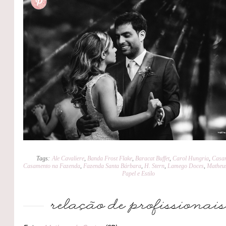
Tags:
Ale Cavaliere
,
Banda Frost Flake
,
Baracat Buffet
,
Carol Hungria
,
Casa
Casamento na Fazenda
,
Fazenda Santa Bárbara
,
H. Stern
,
Lamego Doces
,
Matheus
Papel e Estilo