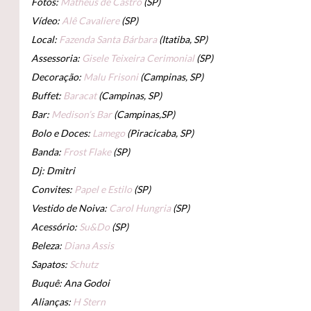
Fotos:
Matheus de Castro
(SP)
Vídeo:
Alê Cavaliere
(SP)
Local:
Fazenda Santa Bárbara
(Itatiba, SP)
Assessoria:
Gisele Teixeira Cerimonial
(SP)
Decoração:
Malu Frisoni
(Campinas, SP)
Buffet:
Baracat
(Campinas, SP)
Bar:
Medison’s Bar
(Campinas,SP)
Bolo e Doces:
Lamego
(Piracicaba, SP)
Banda:
Frost Flake
(SP)
Dj: Dmitri
Convites:
Papel e Estilo
(SP)
Vestido de Noiva:
Carol Hungria
(SP)
Acessório:
Su&Do
(SP)
Beleza:
Diana Assis
Sapatos:
Schutz
Buquê: Ana Godoi
Alianças:
H Stern