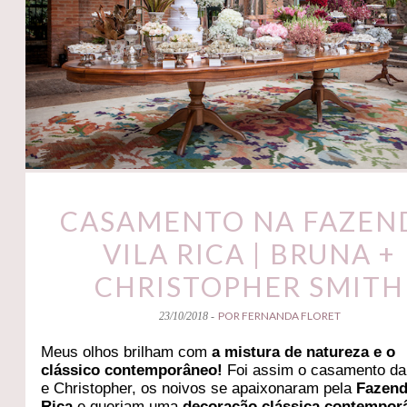
CASAMENTO NA FAZEN
VILA RICA | BRUNA +
CHRISTOPHER SMITH
POR FERNANDA FLORET
23/10/2018 -
Meus olhos brilham com
a mistura de natureza e o
clássico contemporâneo!
Foi assim o casamento da
e Christopher, os noivos se apaixonaram pela
Fazend
Rica
e queriam uma
decoração clássica contempor