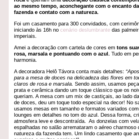
ao mesmo tempo, aconchegante com o encanto d
fazenda e contato com a natureza.
Foi um casamento para 300 convidados, com cerimôn
iniciando às 16h no
cenário deslumbrante
das palmei
imperiais.
Amei a decoração com cartela de cores em
tons sua
rosa, marsala e pontuando com o azul.
Tudo em per
harmonia.
A decoradora Helô Távora conta mais detalhes:
“Apo
para a mesa de doces na delicadeza das flores em to
claros de rosa e marsala.
Sendo assim, usamos peç
prata e cerâmica dando um toque clássico que os noi
queriam. A mesa com um mix de castiçais, ao lado d
de doces, deu um toque todo especial na decor! No s
usamos mesas em tamanho e formatos variados com
lounges em detalhes no tom do azul. Dessa forma, c
atmosfera leve e descontraída. As donzelas com vel
espalhadas no salão arremataram o aéreo charmoso 
natureza da fazenda tem. Um lindo casamento que a