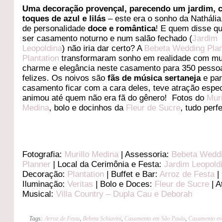
Uma decoração provençal, parecendo um jardim,
toques de azul e lilás
– este era o sonho da Nathália
de personalidade
doce e romântica
! E quem disse q
ser casamento noturno e num salão fechado (
Jardim
Leopoldina
) não iria dar certo? A
Bebeta Wedding Pla
Plantation
transformaram sonho em realidade com mu
charme e elegância neste casamento para 350 pesso
felizes. Os noivos são
fãs de música sertaneja
e par
casamento ficar com a cara deles, teve atração espec
animou até quem não era fã do gênero! Fotos do
Muri
Medina
, bolo e docinhos da
Fleur de Sucre
, tudo perfe
Fotografia:
Murillo Medina
| Assessoria:
Bebeta Wedd
Planner
| Local da Cerimônia e Festa:
Jardim Leopold
Decoração:
Plantation
| Buffet e Bar:
Arroz de Festa
|
Iluminação:
Veritas
| Bolo e Doces:
Fleur de Sucre
| A
Musical:
Villa Country – Dupla Cau e Deborah
Tags:
Arroz de Festa
,
Bebeta Schiavini
,
Casamento em São Paulo
,
Casamento ev