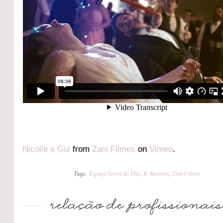
Nicolle e Gui
from
Zani Filmes
on
Vimeo
.
Tags:
Espaço Serra do Mar
,
R. Romero
,
Zani Filmes