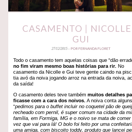
CASAMENTO | NICOLLE
GUI
POR FERNANDA FLORET
27/12/2015 -
Todo o casamento tem aquelas coisas que “dão errad
no fim viram mesmo boas histórias para rir.
No
casamento da Nicolle e Gui teve gente caindo na pisc
tia avó da noiva jogando arroz na entrada da noiva, a
da saída!
O casamento deles teve também
muitos detalhes p
ficasse com a cara dos noivos.
A noiva conta alguns
“
pedimos para o buffet incluir no coquetel pão de quei
recheado com pernil, é super comum na cidade da m
família, em Formiga, MG e o noivo se mata de comer
vez que vai para lá! O bolo foi feito por uma confeitar
uma amiga, com biscoito toddy, produto que lancei p