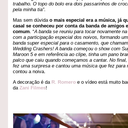
trabalho. O topo do bolo era dois passarinhos de croc
pela minha tia”.
Mas sem dúvida
o mais especial era a música, já q
casal se conheceu por conta da banda de amigos 
comum
. “
A banda se reuniu para tocar novamente na 
com a participação especial dos noivos, formando u
banda super especial para o casamento, que chama
Wedding Crashers! A banda começou o show com Sug
Maroon 5 e em referência ao clipe, tinha um pano br
palco que caiu quando começamos a cantar. No final,
fez uma surpresa e cantou uma música que fez para
contou a noiva.
A decoração é da
R. Romero
e o vídeo está muito ba
da
Zani Filmes
!