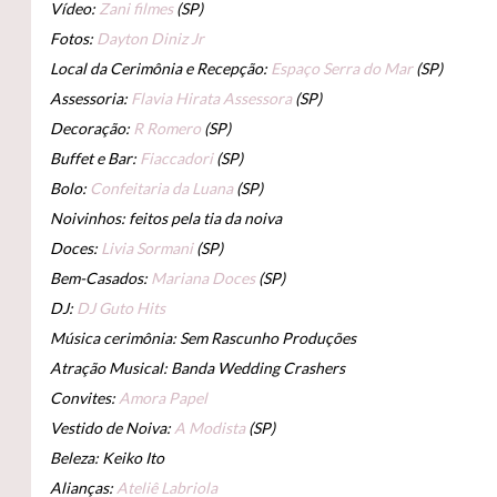
Vídeo:
Zani filmes
(SP)
Fotos:
Dayton Diniz Jr
Local da Cerimônia e Recepção:
Espaço Serra do Mar
(SP)
Assessoria:
Flavia Hirata Assessora
(SP)
Decoração:
R Romero
(SP)
Buffet e Bar:
Fiaccadori
(SP)
Bolo:
Confeitaria da Luana
(SP)
Noivinhos: feitos pela tia da noiva
Doces:
Livia Sormani
(SP)
Bem-Casados:
Mariana Doces
(SP)
DJ:
DJ Guto Hits
Música cerimônia: Sem Rascunho Produções
Atração Musical: Banda Wedding Crashers
Convites:
Amora Papel
Vestido de Noiva:
A Modista
(SP)
Beleza: Keiko Ito
Alianças:
Ateliê Labriola