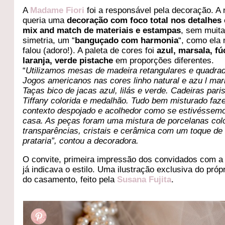
A
Madame Fiori
foi a responsável pela decoração. A 
queria uma
decoração com foco total nos detalhes 
mix and match de materiais e estampas
, sem muit
simetria, um “
banguçado com harmonia
“, como el
falou (adoro!). A paleta de cores foi
azul, marsala, fú
laranja, verde pistache
em proporções diferentes.
“
Utilizamos mesas de madeira retangulares e quadra
Jogos americanos nas cores linho natural e azu l mar
Taças bico de jacas azul, lilás e verde. Cadeiras paris
Tiffany colorida e medalhão. Tudo bem misturado faz
contexto despojado e acolhedor como se estivéssem
casa. As peças foram uma mistura de porcelanas colo
transparências, cristais e cerâmica com um toque de
prataria”, contou a decoradora.
O convite, primeira impressão dos convidados com a 
já indicava o estilo. Uma ilustração exclusiva do própr
do casamento, feito pela
Susana Fujita
.