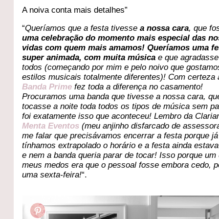
A noiva conta mais detalhes”
“
Queríamos que a festa tivesse
a nossa cara
, que fo
uma celebração do momento mais especial das no
vidas com quem mais amamos! Queríamos uma fe
super animada, com muita música
e que agradasse
todos (começando por mim e pelo noivo que gostamo
estilos musicais totalmente diferentes)! Com certeza 
Banda
Prime
fez toda a diferença no casamento!
Procuramos uma banda que tivesse a nossa cara, qu
tocasse a noite toda todos os tipos de música sem pa
foi exatamente isso que aconteceu! Lembro da Claria
Menta Eventos
(meu anjinho disfarcado de assessora
me falar que precisávamos encerrar a festa porque já
tínhamos extrapolado o horário e a festa ainda estava
e nem a banda queria parar de tocar! Isso porque um
meus medos era que o pessoal fosse embora cedo, p
uma sexta-feira!
“.