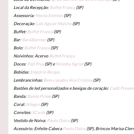
Local da Recepção:
Buffet França
(SP)
Assessoria:
Menta Eventos
(SP)
Decoração:
Lais Aguiar Maluhy
(SP)
Buffet:
Buffet França
(SP)
Bar:
Bar&Barman
(SP)
Bolo:
Buffet França
(SP)
Noivinhos: Acervo
Buffet França
Doces:
Pati Piva
(SP) e
Nininha Sigrist
(SP)
Bebidas:
Empório Borges
Lembrancinhas:
Bem-casados Ana Cristina
(SP)
Bastões de led personalizados e bexigas de coração:
Cadô Presen
Banda:
Banda Prime
(SP)
Coral:
Allegro
(SP)
Convites:
SCards
(SP)
Vestido de Noiva:
Paulo Dolce
(SP)
Acessório: Enfeite Cabeca
Paulo Dolce
(SP), Brincos Marisa Cle