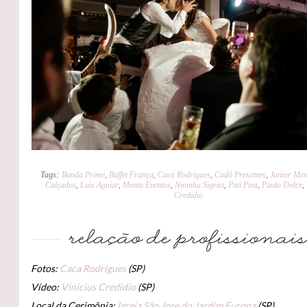
Tags:
Banda Prime
,
Buffet França
,
Cacá Rodrigues
,
Cadô Presentes
,
Junior Me
Calçados
,
Lais Aguiar
,
Menta Eventos
,
Nininha Sigrist
,
Pati Piva
,
Paulo Dolce
,
Credidio
Fotos:
Caca Rodrigues
(SP)
Vídeo:
Vinicius Credidio
(SP)
Local da Cerimônia:
Igreja São Jose do Jardim Europa
(SP)