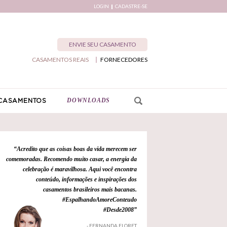
LOGIN
CADASTRE-SE
ENVIE SEU CASAMENTO
CASAMENTOS REAIS
FORNECEDORES
DOWNLOADS
CASAMENTOS
“Acredito que as coisas boas da vida merecem ser
comemoradas. Recomendo muito casar, a energia da
celebração é maravilhosa. Aqui você encontra
conteúdo, informações e inspirações dos
casamentos brasileiros mais bacanas.
#EspalhandoAmoreConteudo
#Desde2008”
- FERNANDA FLORET