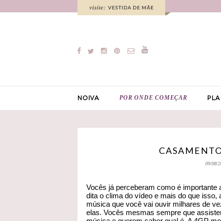
POR ONDE COMEÇAR
NOIVA
PLA
CASAMENTO 
09/08/2
Vocês já perceberam como é importante a
dita o clima do vídeo e mais do que isso
música que você vai ouvir milhares de v
elas. Vocês mesmas sempre que assiste
música e querem saber qual é. A 4GP me co