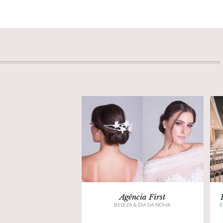
Agência First
BELEZA & DIA DA NOIVA
E