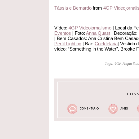
Tássia e Bernardo
from
4GP Videojornal
Vídeo:
4GP Videojornalismo
| Local da Fe
Eventos
| Foto:
Anna Quast
| Decoração:
| Bem Casados: Ana Cristina Bem Casad
Perfil Lighting
| Bar:
Cocktelaria
| Vestido 
vídeo: “Something in the Water”, Brooke 
Tags:
4GP
,
Acqua Stud
CONV
COMENTÁRIO
AMEI