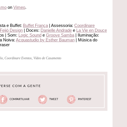
ismo
on
Vimeo
.
sta e Buffet:
Buffet França
| Assessoria:
Coordinare
Feijó Design
| Doces:
Danielle Andrade
e
La Vie en Douce
os | Som:
Logic Sound
e
Groove Samba
| Iluminação:
da Noiva:
Acquastudio by Esther Bauman
| Música do
Fraser
io
,
Coordinare Eventos
,
Vídeo de Casamento
ERSE COM A GENTE
COMPARTILHAR
TWEET
PINTEREST