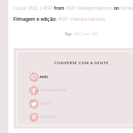
Casar 2011 | 4GP
from
4GP Videojornalismo
on
Vime
Filmagem e edição:
4GP Videojornalismo
Tags:
4GP
,
Casar 2011
CONVERSE COM A GENTE
AMEI
COMPARTILHAR
TWEET
PINTEREST