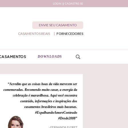
LOGIN
CADASTRE-SE
ENVIE SEU CASAMENTO
CASAMENTOS REAIS
FORNECEDORES
DOWNLOADS
CASAMENTOS
“Acredito que as coisas boas da vida merecem ser
comemoradas. Recomendo muito casar, a energia da
celebração é maravilhosa. Aqui você encontra
conteúdo, informações e inspirações dos
casamentos brasileiros mais bacanas.
#EspalhandoAmoreConteudo
#Desde2008”
- FERNANDA FLORET