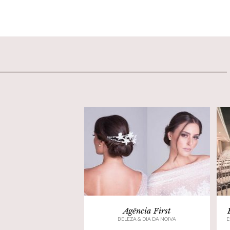
Agência First
BELEZA & DIA DA NOIVA
E