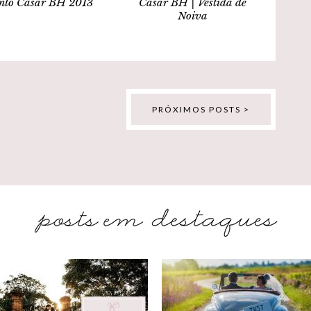
nto Casar BH 2013
Casar BH | Vestida de
Noiva
PRÓXIMOS POSTS >