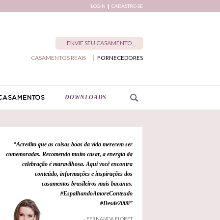
LOGIN
CADASTRE-SE
ENVIE SEU CASAMENTO
CASAMENTOS REAIS
FORNECEDORES
DOWNLOADS
CASAMENTOS
“Acredito que as coisas boas da vida merecem ser
comemoradas. Recomendo muito casar, a energia da
celebração é maravilhosa. Aqui você encontra
conteúdo, informações e inspirações dos
casamentos brasileiros mais bacanas.
#EspalhandoAmoreConteudo
#Desde2008”
- FERNANDA FLORET