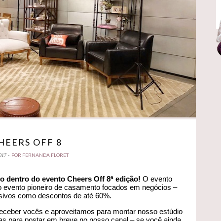
HEERS OFF 8
POR FERNANDA FLORET
017 -
io dentro do evento Cheers Off 8ª edição!
O evento
o evento pioneiro de casamento focados em negócios –
usivos como descontos de até 60%.
ceber vocês e aproveitamos para montar nosso estúdio
s para postar em breve no nosso canal – se você ainda