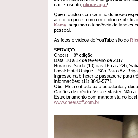
não é inscrito,
clique aqui
!
Quem cuidou com carinho do nosso espa
aconchegantes com o mobiliário sofistica
Kamy
, seguindo a tendência de tapetes 
pessoal.
As fotos e vídeos do YouTube são do
Ric
SERVIÇO
Cheers – 8ª edição
Data: 10 a 12 de fevereiro de 2017
Horários: Sexta (10) das 16h às 22h, Sáb
Local: Hotel Unique – São Paulo Av. Briga
Ingresso na bilheteria: passaporte para tr
Informações: (11) 3842-5771
Obs: Meia entrada para estudantes, idoso
Cartões de crédito: Visa e Master. Não a
Estacionamento com manobrista no local
www.cheersoff.com.br