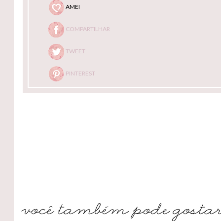
AMEI
COMPARTILHAR
TWEET
PINTEREST