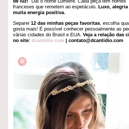
de luz!
Daí o nome Lumière. Cada peça tem nomes
franceses que remetem ao espetáculo.
Luxo, alegria
muita energia positiva.
Separei
12 das minhas peças favoritas
, escolha qua
gosta mais! É possível conhecer pessoalmente as p
várias cidades do Brasil e EUA.
Veja a relação das 
no site:
dcantidio.com
| contato@dcantidio.com