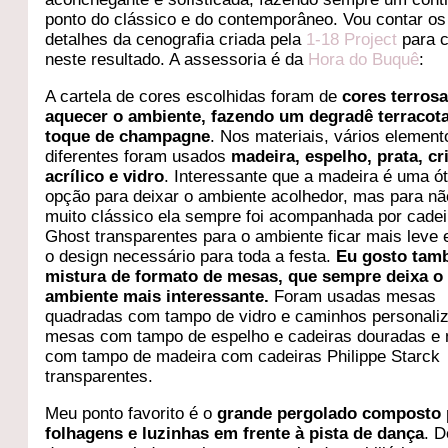
ponto do clássico e do contemporâneo. Vou contar os
detalhes da cenografia criada pela
1-18 Project
para 
neste resultado. A assessoria é da
Hora do Buquê
:
A cartela de cores escolhidas foram de
cores terros
aquecer o ambiente, fazendo um degradê terracot
toque de champagne
. Nos materiais, vários element
diferentes foram usados
madeira, espelho, prata, cri
acrílico e vidro
. Interessante que a madeira é uma ó
opção para deixar o ambiente acolhedor, mas para não
muito clássico ela sempre foi acompanhada por cadei
Ghost transparentes para o ambiente ficar mais leve 
o design necessário para toda a festa.
Eu gosto tam
mistura de formato de mesas, que sempre deixa o
ambiente mais interessante.
Foram usadas mesas
quadradas com tampo de vidro e caminhos personali
mesas com tampo de espelho e cadeiras douradas e
com tampo de madeira com cadeiras Philippe Starck
transparentes.
Meu ponto favorito é o
grande pergolado composto 
folhagens e luzinhas em frente à pista de dança
. D