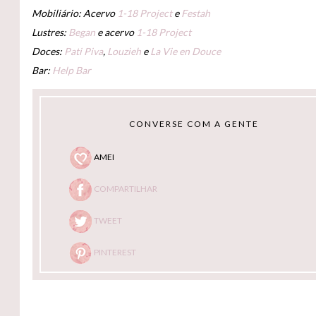
Mobiliário: Acervo
1-18 Project
e
Festah
Lustres:
Began
e acervo
1-18 Project
Doces:
Pati Piva
,
Louzieh
e
La Vie en Douce
Bar:
Help Bar
CONVERSE COM A GENTE
AMEI
COMPARTILHAR
TWEET
PINTEREST