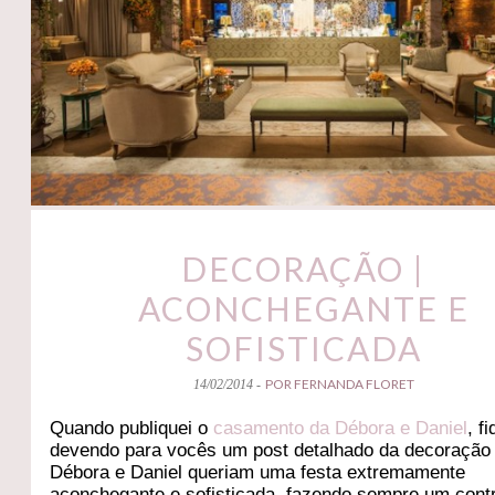
DECORAÇÃO |
ACONCHEGANTE E
SOFISTICADA
POR FERNANDA FLORET
14/02/2014 -
Quando publiquei o
casamento da Débora e Daniel
, f
devendo para vocês um post detalhado da decoração
Débora e Daniel queriam uma festa extremamente
aconchegante e sofisticada, fazendo sempre um cont