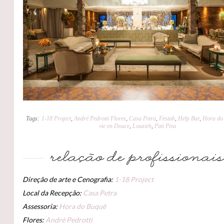
Tags:
1-18 Project
,
André Pedrotti Flores
,
Casa Petra
,
Festah
,
Help Bar
,
Hora do
vie en Douce
,
Louzieh
,
Pati Piva
Direção de arte e Cenografia:
1-18 Project
Local da Recepção:
Casa Petra
Assessoria:
Hora do Buquê
Flores:
André Pedrotti