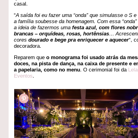
casal.
“
A saída foi eu fazer uma “onda” que simulasse o S e
a família soubesse da homenagem. Com essa “onda” 
a ideia de fazermos uma
festa azul, com flores nob
brancas – orquídeas, rosas, hortênsias
… Acrescent
cores
dourado e bege pra enriquecer e aquecer
“, c
decoradora.
Reparem que
o monograma foi usado atrás da mes
doces, na pista de dança, na caixa de presente e 
a papelaria, como no menu
. O cerimonial foi da
Lela
Eventos
.