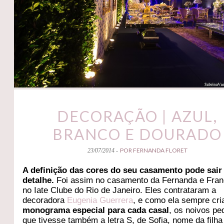
DECORAÇÃO | AZUL,
BRANCO E DOURADO
POR FERNANDA FLORET
23/07/2014 -
A definição das cores do seu casamento pode sai
detalhe.
Foi assim no casamento da Fernanda e Fran
no Iate Clube do Rio de Janeiro. Eles contrataram a
decoradora
Eugenia Guerrera
, e como ela sempre cr
monograma especial para cada casal
, os noivos pe
que tivesse também a letra S, de Sofia, nome da filha