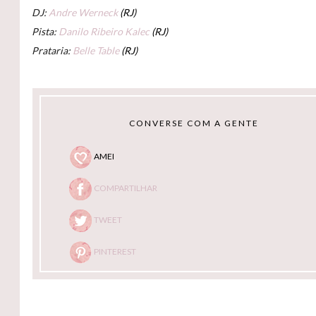
DJ:
Andre Werneck
(RJ)
Pista:
Danilo Ribeiro Kalec
(RJ)
Prataria:
Belle Table
(RJ)
CONVERSE COM A GENTE
AMEI
COMPARTILHAR
TWEET
PINTEREST