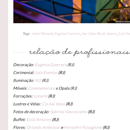
Tags:
André Werneck
,
Eugenia Guerrera
,
Iate Clube Rio de Janeiro
,
Lela Ev
Decoração:
Eugenia Guerrera
(RJ)
Cerimonial:
Lela Eventos
(RJ)
Iluminação:
M2
(RJ)
Móveis:
Commemorare
e Opala (RJ)
Forrações:
Lonarte
(RJ)
Lustres e Velas:
Cia das Velas
(RJ)
Fotos de decoração:
Sabrina Vasconcelos
(RJ)
Buffet:
Ecila Antunes
(RJ)
Flores:
Orlando Ambrosio
e
HortoArt Paisagismo
(RJ)