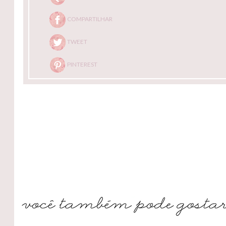
COMPARTILHAR
TWEET
PINTEREST