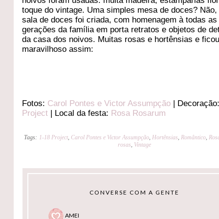
noivos foram usadas: muita madeira, estamparias flo
toque do vintage. Uma simples mesa de doces? Não
sala de doces foi criada, com homenagem à todas as
gerações da família em porta retratos e objetos de de
da casa dos noivos. Muitas rosas e hortênsias e fico
maravilhoso assim:
Fotos:
Carol Pontes e Victor Assumpção
| Decoração
Project
| Local da festa:
Rosa Rosarum
Tags:
1-18 Project
,
Carol Pontes e Victor Assumpção
,
Hortênsias
,
Romântico
,
Ros
rosas
,
Vintage
CONVERSE COM A GENTE
AMEI