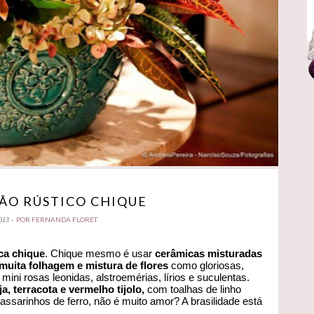
ÃO RÚSTICO CHIQUE
POR FERNANDA FLORET
013 -
ca chique
. Chique mesmo é usar
cerâmicas misturadas
muita folhagem e mistura de flores
como gloriosas,
mini rosas leonidas, alstroemérias, lírios e suculentas.
ja, terracota e vermelho tijolo,
com toalhas de linho
assarinhos de ferro, não é muito amor? A brasilidade está