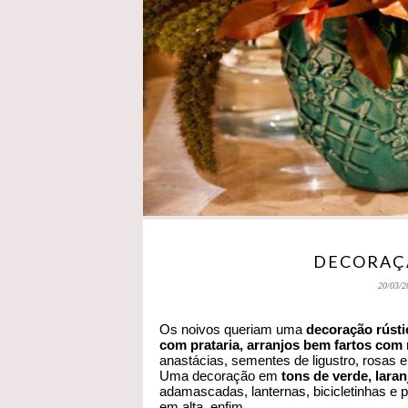
DECORAÇ
20/03/2
Os noivos queriam uma
decoração rústi
com prataria, arranjos bem fartos com 
anastácias, sementes de ligustro, rosas e 
Uma decoração em
tons de verde, laran
adamascadas, lanternas, bicicletinhas e p
em alta, enfim.