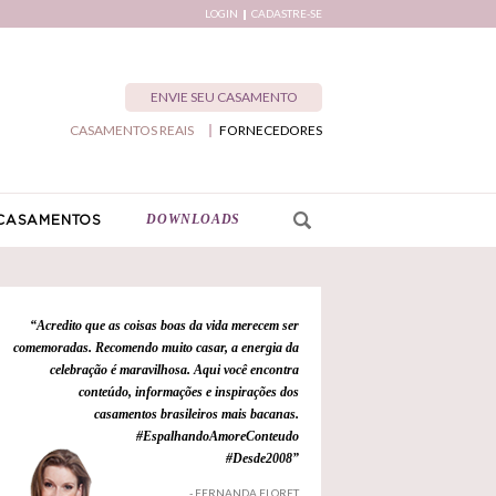
LOGIN
CADASTRE-SE
ENVIE SEU CASAMENTO
CASAMENTOS REAIS
FORNECEDORES
DOWNLOADS
CASAMENTOS
“Acredito que as coisas boas da vida merecem ser
comemoradas. Recomendo muito casar, a energia da
celebração é maravilhosa. Aqui você encontra
conteúdo, informações e inspirações dos
casamentos brasileiros mais bacanas.
#EspalhandoAmoreConteudo
#Desde2008”
- FERNANDA FLORET