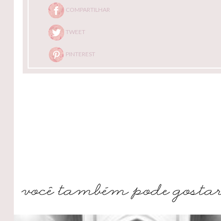
COMPARTILHAR
TWEET
PINTEREST