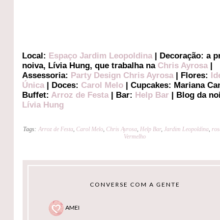
Local:
Espaço Jardim Leopoldina
| Decoração: a p
noiva, Lívia Hung, que trabalha na
Chris Ayrosa
|
Assessoria:
Party Design Chris Ayrosa
| Flores:
Id
Única
| Doces:
Carol Melo
| Cupcakes: Mariana Ca
Buffet:
Arroz de Festa
| Bar:
Help Bar
| Blog da no
Lívia Hung
Tags:
Arroz de Festa
,
Carol Melo
,
Chris Ayrosa
,
Help Bar
,
Jardim Leopoldina
,
ros
Vermelho
CONVERSE COM A GENTE
AMEI