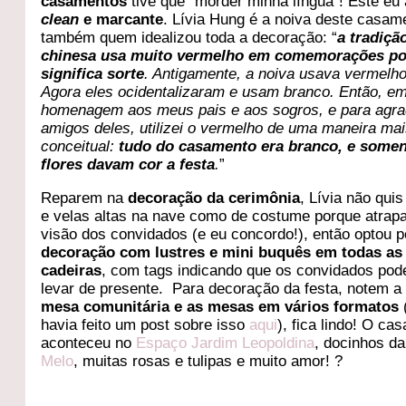
casamentos
tive que “morder minha língua”! Este eu
clean
e marcante
. Lívia Hung é a noiva deste casam
também quem idealizou toda a decoração: “
a tradiçã
chinesa usa muito vermelho em comemorações po
significa sorte
. Antigamente, a noiva usava vermelh
Agora eles ocidentalizaram e usam branco. Então, e
homenagem aos meus pais e aos sogros, e para agra
amigos deles, utilizei o vermelho de uma maneira ma
conceitual:
tudo do casamento era branco, e somen
flores davam cor a festa
.
”
Reparem na
decoração da cerimônia
, Lívia não quis
e velas altas na nave como de costume porque atrapa
visão dos convidados (e eu concordo!), então optou 
decoração com lustres e mini buquês em todas as
cadeiras
, com tags indicando que os convidados pod
levar de presente. Para decoração da festa, notem 
mesa comunitária e as mesas em vários formatos
havia feito um post sobre isso
aqui
), fica lindo! O ca
aconteceu no
Espaço Jardim Leopoldina
, docinhos d
Melo
, muitas rosas e tulipas e muito amor! ?