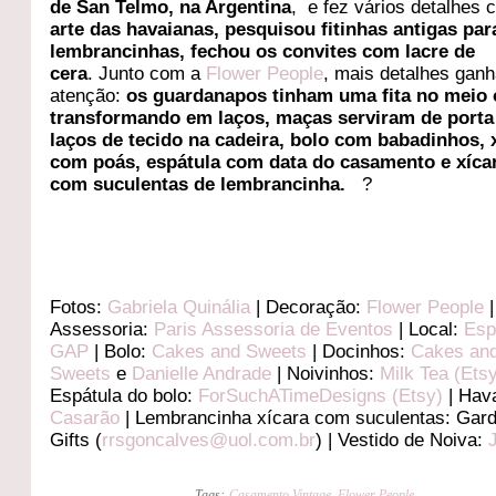
de San Telmo, na Argentina
, e fez vários detalhes
arte das havaianas, pesquisou fitinhas antigas par
lembrancinhas, fechou os convites com lacre de
cera
. Junto com a
Flower People
, mais detalhes gan
atenção:
os guardanapos tinham uma fita no meio 
transformando em laços, maças serviram de port
laços de tecido na cadeira, bolo com babadinhos, 
com poás, espátula com data do casamento
e xíca
com suculentas de lembrancinha.
?
Fotos:
Gabriela Quinália
| Decoração:
Flower People
|
Assessoria:
Paris Assessoria de Eventos
| Local:
Esp
GAP
| Bolo:
Cakes and Sweets
| Docinhos:
Cakes an
Sweets
e
Danielle Andrade
| Noivinhos:
Milk Tea (Ets
Espátula do bolo:
ForSuchATimeDesigns (Etsy)
| Hav
Casarão
| Lembrancinha xícara com suculentas: Gar
Gifts (
rrsgoncalves@uol.com.br
) | Vestido de Noiva:
Tags:
Casamento Vintage
,
Flower People