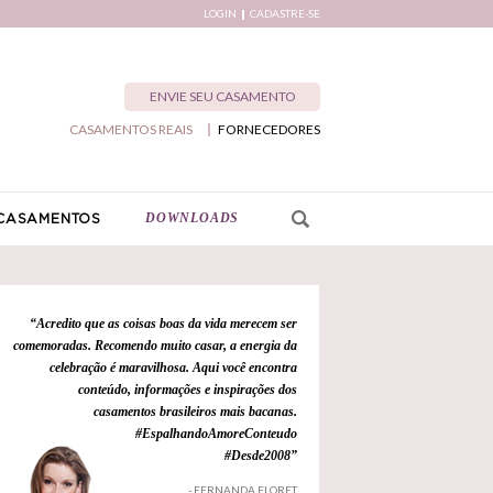
LOGIN
CADASTRE-SE
ENVIE SEU CASAMENTO
CASAMENTOS REAIS
FORNECEDORES
DOWNLOADS
CASAMENTOS
“Acredito que as coisas boas da vida merecem ser
comemoradas. Recomendo muito casar, a energia da
celebração é maravilhosa. Aqui você encontra
conteúdo, informações e inspirações dos
casamentos brasileiros mais bacanas.
#EspalhandoAmoreConteudo
#Desde2008”
- FERNANDA FLORET