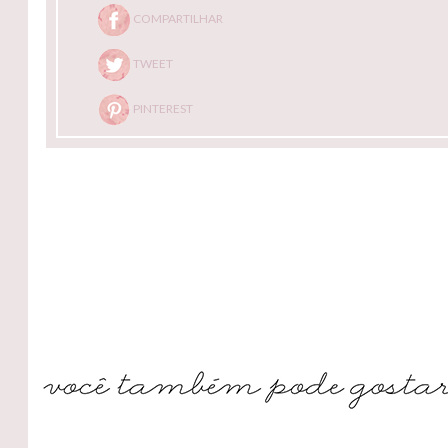
COMPARTILHAR
TWEET
PINTEREST