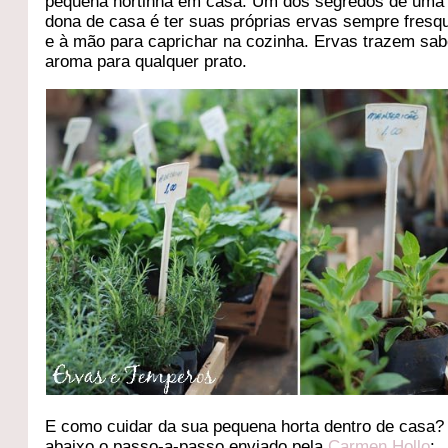
pequena hortinha em casa. Um dos segredos de uma
dona de casa é ter suas próprias ervas sempre fresq
e à mão para caprichar na cozinha. Ervas trazem sab
aroma para qualquer prato.
E como cuidar da sua pequena horta dentro de casa?
abaixo o passo-a-passo enviado pela
Carmen Hollo
: