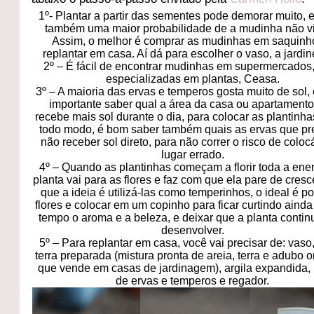
1º- Plantar a partir das sementes pode demorar muito, e
também uma maior probabilidade de a mudinha não vi
Assim, o melhor é comprar as mudinhas em saquinh
replantar em casa. Aí dá para escolher o vaso, a jardi
2º – É fácil de encontrar mudinhas em supermercados,
especializadas em plantas, Ceasa.
3º – A maioria das ervas e temperos gosta muito de sol,
importante saber qual a área da casa ou apartament
recebe mais sol durante o dia, para colocar as plantinha
todo modo, é bom saber também quais as ervas que pr
não receber sol direto, para não correr o risco de coloc
lugar errado.
4º – Quando as plantinhas começam a florir toda a ene
planta vai para as flores e faz com que ela pare de cresce
que a ideia é utilizá-las como temperinhos, o ideal é p
flores e colocar em um copinho para ficar curtindo aind
tempo o aroma e a beleza, e deixar que a planta contin
desenvolver.
5º – Para replantar em casa, você vai precisar de: vaso,
terra preparada (mistura pronta de areia, terra e adubo 
que vende em casas de jardinagem), argila expandida
de ervas e temperos e regador.