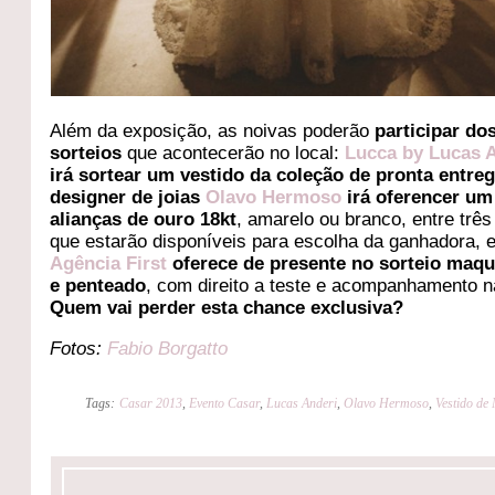
Além da exposição, as noivas poderão
participar do
sorteios
que acontecerão no local:
Lucca by Lucas 
irá sortear um vestido da coleção de pronta entre
designer de joias
Olavo Hermoso
irá oferencer um
alianças de ouro 18kt
, amarelo ou branco, entre trê
que estarão disponíveis para escolha da ganhadora, 
Agência First
oferece de presente no sorteio maq
e penteado
, com direito a teste e acompanhamento n
Quem vai perder esta chance exclusiva?
Fotos:
Fabio Borgatto
Tags:
Casar 2013
,
Evento Casar
,
Lucas Anderi
,
Olavo Hermoso
,
Vestido de