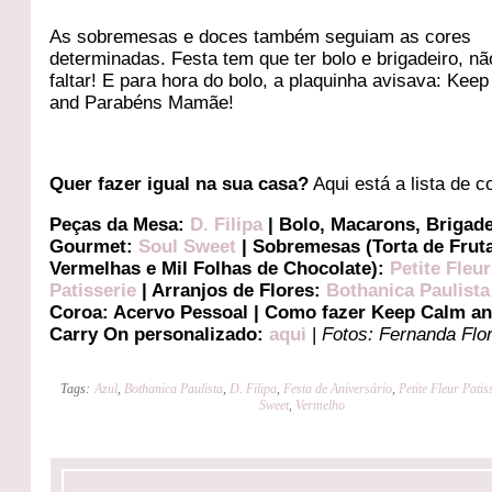
As sobremesas e doces também seguiam as cores
determinadas. Festa tem que ter bolo e brigadeiro, n
faltar! E para hora do bolo, a plaquinha avisava: Kee
and Parabéns Mamãe!
Quer fazer igual na sua casa?
Aqui está a lista de c
Peças da Mesa:
D. Filipa
| Bolo, Macarons, Brigad
Gourmet:
Soul Sweet
| Sobremesas (Torta de Frut
Vermelhas e Mil Folhas de Chocolate):
Petite Fleur
Patisserie
| Arranjos de Flores:
Bothanica Paulist
Coroa: Acervo Pessoal | Como fazer Keep Calm a
Carry On personalizado:
aqui
|
Fotos: Fernanda Flo
Tags:
Azul
,
Bothanica Paulista
,
D. Filipa
,
Festa de Aniversário
,
Petite Fleur Patis
Sweet
,
Vermelho