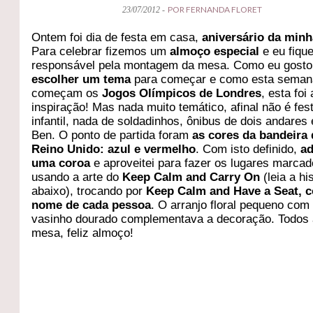
POR FERNANDA FLORET
23/07/2012 -
Ontem foi dia de festa em casa,
aniversário da min
Para celebrar fizemos um
almoço especial
e eu fique
responsável pela montagem da mesa. Como eu gosto
escolher um tema
para começar e como esta seman
começam os
Jogos Olímpicos de Londres
, esta foi 
inspiração! Mas nada muito temático, afinal não é fes
infantil, nada de soldadinhos, ônibus de dois andares 
Ben. O ponto de partida foram
as cores da bandeira
Reino Unido: azul e vermelho
. Com isto definido,
ad
uma coroa
e aproveitei para fazer os lugares marca
usando a arte do
Keep Calm and Carry On
(leia a hi
abaixo), trocando por
Keep Calm and Have a Seat, 
nome de cada pessoa
. O arranjo floral pequeno com
vasinho dourado complementava a decoração. Todos
mesa, feliz almoço!