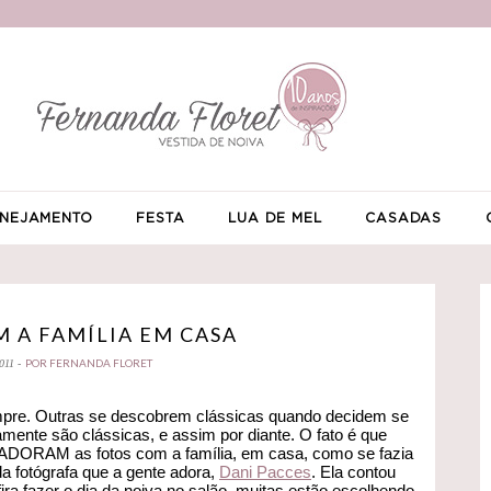
NEJAMENTO
FESTA
LUA DE MEL
CASADAS
 A FAMÍLIA EM CASA
POR FERNANDA FLORET
011 -
pre. Outras se descobrem clássicas quando decidem se
amente são clássicas, e assim por diante. O fato é que
s ADORAM as fotos com a família, em casa, como se fazia
a fotógrafa que a gente adora,
Dani Pacces
. Ela contou
ra fazer o dia da noiva no salão, muitas estão escolhendo