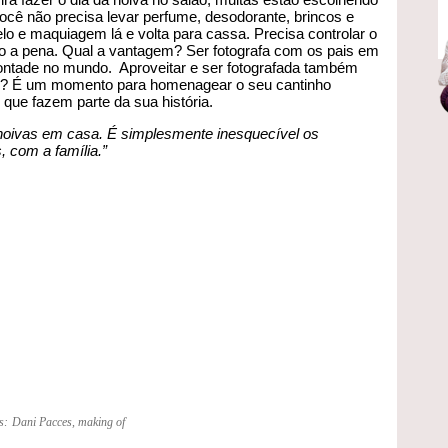
cê não precisa levar perfume, desodorante, brincos e
lo e maquiagem lá e volta para cassa. Precisa controlar o
to a pena. Qual a vantagem? Ser fotografa com os pais em
vontade no mundo. Aproveitar e ser fotografada também
ão? É um momento para homenagear o seu cantinho
s que fazem parte da sua história.
noivas em casa. É simplesmente inesquecível os
 com a família.”
s:
Dani Pacces
,
making of