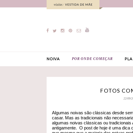
POR ONDE COMEÇAR
NOIVA
PLA
FOTOS COM
22/09/2
Algumas noivas são clássicas desde sem
casar. Mas as tradicionais não necessari
algumas noivas clássicas ou tradicionai
antigamente. O post de hoje é uma dica d
que mesmo que a maioria das noivas prefi