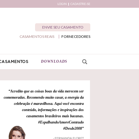
LOGIN
CADASTRE-SE
ENVIE SEU CASAMENTO
CASAMENTOS REAIS
FORNECEDORES
DOWNLOADS
CASAMENTOS
“Acredito que as coisas boas da vida merecem ser
comemoradas. Recomendo muito casar, a energia da
celebração é maravilhosa. Aqui você encontra
conteúdo, informações e inspirações dos
casamentos brasileiros mais bacanas.
#EspalhandoAmoreConteudo
#Desde2008”
- FERNANDA FLORET