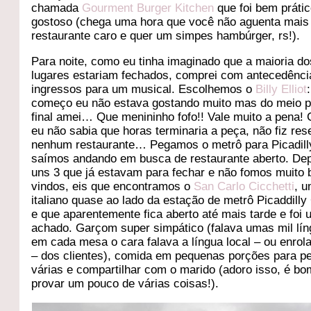
chamada
Gourment Burger Kitchen
que foi bem prátic
gostoso (chega uma hora que você não aguenta mais
restaurante caro e quer um simpes hambúrger, rs!).
Para noite, como eu tinha imaginado que a maioria do
lugares estariam fechados, comprei com antecedênci
ingressos para um musical. Escolhemos o
Billy Elliot
começo eu não estava gostando muito mas do meio p
final amei… Que menininho fofo!! Vale muito a pena!
eu não sabia que horas terminaria a peça, não fiz re
nenhum restaurante… Pegamos o metrô para Picadill
saímos andando em busca de restaurante aberto. De
uns 3 que já estavam para fechar e não fomos muito
vindos, eis que encontramos o
San Carlo Cicchetti
, 
italiano quase ao lado da estação de metrô Picaddilly
e que aparentemente fica aberto até mais tarde e foi
achado. Garçom super simpático (falava umas mil lín
em cada mesa o cara falava a língua local – ou enro
– dos clientes), comida em pequenas porções para pe
várias e compartilhar com o marido (adoro isso, é bo
provar um pouco de várias coisas!).