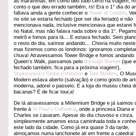
as maravilhas, em como deu tudo certo na viagem, 
conto o que deu errado também, rs! Era o 1° dia do a
faltava ainda a gente conhecer o
Tower of London
. Ve
no site se estaria fechado (por ser dia feriado) e não
mencionava nada, inclusive mencionava que estarei 
no Natal, mas não falava nada sobre o dia 1°. Pegam
metrô e fomos para lá… E estava fechado. Sem plan
o resto do dia, saímos andando… Chovia muito neste 
mas fizemos como os londrinos: ignoramos completa
chuva! Atravessamos Tower Bridge e fomos andando 
Queen’s Walk, passamos pelo
Borough Market
(que e
fechado também, fica para a próxima viagem!),
Shakespere’s Globe Exhibition
e
Tate Modern
. O Mus
Modern estava aberto (salvação) e como gosto de art
moderna, adorei o passeio. E a loja do museu cheia d
bacanas? É de ficar louca!
De lá atravessamos a Millennium Bridge e já saimos 
frente à
St Paul’s Cathedral
, onde a princesa Diana e
Charles se casaram. Apesar do dia chuvoso e cinza,
simplesmente amamos essa caminhada toda e conhe
este lado da cidade. Como já era quase 3 da tarde,
almoçamos numa lanchonete ali em frente a catedral