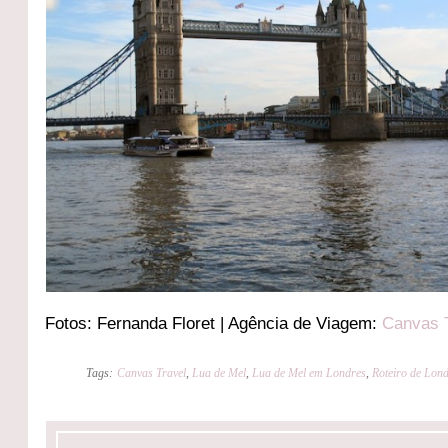
Fotos: Fernanda Floret | Agência de Viagem:
Canvas 
Tags:
Canvas Travel
,
Lua de Mel
,
Lua de Mel em Londres
,
Roteiro de Lon