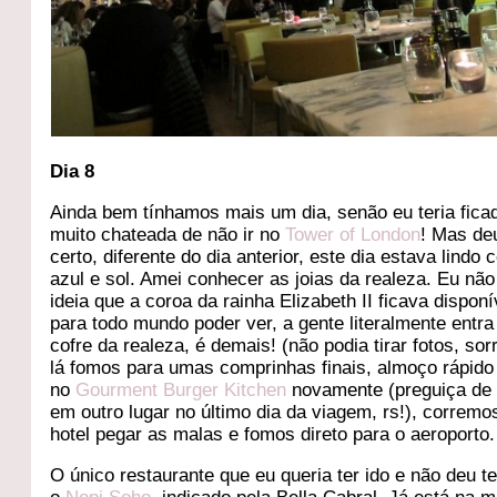
Dia 8
Ainda bem tínhamos mais um dia, senão eu teria fica
muito chateada de não ir no
Tower of London
! Mas de
certo, diferente do dia anterior, este dia estava lindo
azul e sol. Amei conhecer as joias da realeza. Eu não
ideia que a coroa da rainha Elizabeth II ficava disponí
para todo mundo poder ver, a gente literalmente entra
cofre da realeza, é demais! (não podia tirar fotos, sor
lá fomos para umas comprinhas finais, almoço rápido
no
Gourment Burger Kitchen
novamente (preguiça de
em outro lugar no último dia da viagem, rs!), corremo
hotel pegar as malas e fomos direto para o aeroporto.
O único restaurante que eu queria ter ido e não deu t