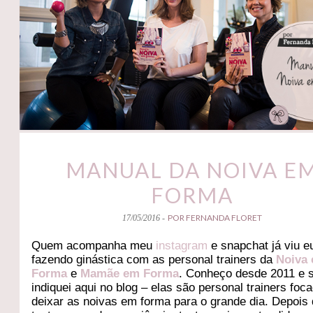
MANUAL DA NOIVA E
FORMA
POR FERNANDA FLORET
17/05/2016 -
Quem acompanha meu
instagram
e snapchat já viu e
fazendo ginástica com as personal trainers da
Noiva
Forma
e
Mamãe em Forma
. Conheço desde 2011 e 
indiquei aqui no blog – elas são personal trainers fo
deixar as noivas em forma para o grande dia. Depois