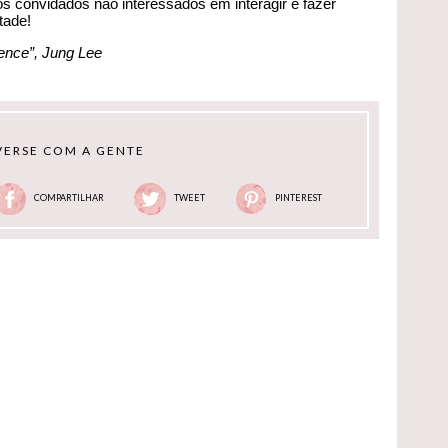
os convidados não interessados em interagir e fazer
tade!
ience”, Jung Lee
ERSE COM A GENTE
COMPARTILHAR
TWEET
PINTEREST