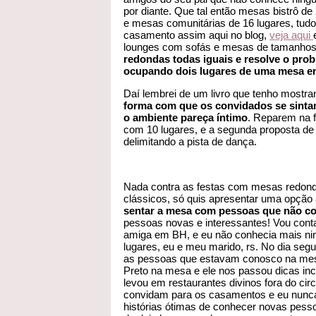
por diante. Que tal então mesas bistrô de
e mesas comunitárias de 16 lugares, tud
casamento assim aqui no blog,
veja aqui
lounges com sofás e mesas de tamanhos
redondas todas iguais e resolve o prob
ocupando dois lugares de uma mesa 
Daí lembrei de um livro que tenho mostr
forma com que os convidados se sinta
o ambiente pareça íntimo
. Reparem na f
com 10 lugares, e a segunda proposta d
delimitando a pista de dança.
Nada contra as festas com mesas redonda
clássicos, só quis apresentar uma opção
sentar a mesa com pessoas que não c
pessoas novas e interessantes! Vou cont
amiga em BH, e eu não conhecia mais nin
lugares, eu e meu marido, rs. No dia se
as pessoas que estavam conosco na mesa
Preto na mesa e ele nos passou dicas incrí
levou em restaurantes divinos fora do circ
convidam para os casamentos e eu nunc
histórias ótimas de conhecer novas pes