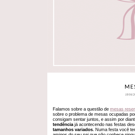
ME
18/04/2
Falamos sobre a questão de
mesas rese
sobre o problema de mesas ocupadas por
consigam sentar juntos, e assim por diant
tendência
já acontecendo nas festas des
tamanhos variados
. Numa festa você te
amigos do seu pai que não conhece ning