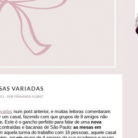
SAS VARIADAS
POR FERNANDA FLORET
012 -
rvadas
num post anterior, e muitas leitoras comentaram
 um casal, fazendo com que grupos de 8 amigos não
e. Este é o gancho perfeito para falar de uma
nova
contraídas e bacanas de São Paulo:
as mesas em
m aquela turma do trabalho com 16 pessoas, aquele casal
uém, aquele grupo de 4 amigas da sua academia e assim