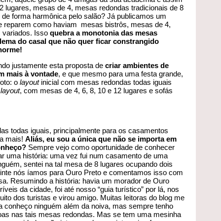
 2 lugares, mesas de 4, mesas redondas tradicionais de 8
o de forma harmônica pelo salão? Já publicamos um
e reparem como haviam mesas bistrôs, mesas de 4,
 variados. Isso
quebra a monotonia das mesas
lema do casal que não quer ficar constrangido
enorme!
ando justamente esta proposta de
criar ambientes de
m mais à vontade
, e que mesmo para uma festa grande,
oto: o
layout
inicial com mesas redondas todas iguais
e
layout
, com mesas de 4, 6, 8, 10 e 12 lugares e sofás
s todas iguais, principalmente para os casamentos
 a mais!
Aliás, eu sou a única que não se importa em
onheço?
Sempre vejo como oportunidade de conhecer
ar uma história: uma vez fui num casamento de uma
guém, sentei na tal mesa de 8 lugares ocupando dois
guinte nós íamos para Ouro Preto e comentamos isso com
. Resumindo a história: havia um morador de Ouro
veis da cidade, foi até nosso “guia turístico” por lá, nos
uito dos turistas e virou amigo. Muitas leitoras do blog me
a conheço ninguém além da noiva, mas sempre tenho
soas nas tais mesas redondas. Mas se tem uma mesinha