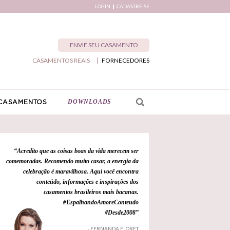
LOGIN
CADASTRE-SE
ENVIE SEU CASAMENTO
CASAMENTOS REAIS
FORNECEDORES
DOWNLOADS
CASAMENTOS
“Acredito que as coisas boas da vida merecem ser
comemoradas. Recomendo muito casar, a energia da
celebração é maravilhosa. Aqui você encontra
conteúdo, informações e inspirações dos
casamentos brasileiros mais bacanas.
#EspalhandoAmoreConteudo
#Desde2008”
- FERNANDA FLORET