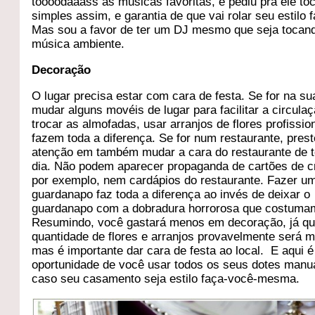
toooodaaass as músicas favoritas, e pediu pra ele toc
simples assim, e garantia de que vai rolar seu estilo f
Mas sou a favor de ter um DJ mesmo que seja toca
música ambiente.
Decoração
O lugar precisa estar com cara de festa. Se for na su
mudar alguns movéis de lugar para facilitar a circulaç
trocar as almofadas, usar arranjos de flores profissio
fazem toda a diferença. Se for num restaurante, prest
atenção em também mudar a cara do restaurante de 
dia. Não podem aparecer propaganda de cartões de cr
por exemplo, nem cardápios do restaurante. Fazer um
guardanapo faz toda a diferença ao invés de deixar o
guardanapo com a dobradura horrorosa que costumam
Resumindo, você gastará menos em decoração, já qu
quantidade de flores e arranjos provavelmente será m
mas é importante dar cara de festa ao local. E aqui é
oportunidade de você usar todos os seus dotes manu
caso seu casamento seja estilo faça-você-mesma.