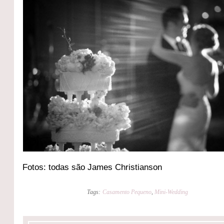
Fotos: todas são James Christianson
Tags:
Casamento Pequeno
,
Mini-Wedding