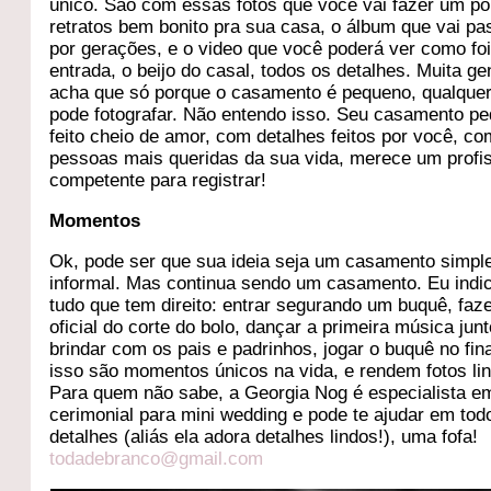
único. São com essas fotos que você vai fazer um po
retratos bem bonito pra sua casa, o álbum que vai pa
por gerações, e o video que você poderá ver como fo
entrada, o beijo do casal, todos os detalhes. Muita ge
acha que só porque o casamento é pequeno, qualque
pode fotografar. Não entendo isso. Seu casamento p
feito cheio de amor, com detalhes feitos por você, c
pessoas mais queridas da sua vida, merece um profis
competente para registrar!
Momentos
Ok, pode ser que sua ideia seja um casamento simpl
informal. Mas continua sendo um casamento. Eu indic
tudo que tem direito: entrar segurando um buquê, faze
oficial do corte do bolo, dançar a primeira música junt
brindar com os pais e padrinhos, jogar o buquê no fin
isso são momentos únicos na vida, e rendem fotos li
Para quem não sabe, a Georgia Nog é especialista e
cerimonial para mini wedding e pode te ajudar em tod
detalhes (aliás ela adora detalhes lindos!), uma fofa!
todadebranco@gmail.com