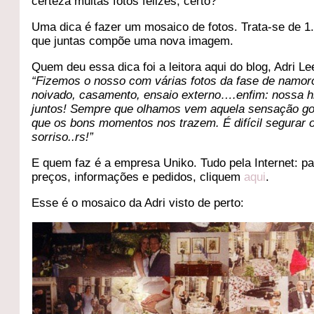
certeza muitas fotos felizes, certo?
Uma dica é fazer um mosaico de fotos. Trata-se de 1
que juntas compõe uma nova imagem.
Quem deu essa dica foi a leitora aqui do blog, Adri Le
“Fizemos o nosso com várias fotos da fase de namor
noivado, casamento, ensaio externo….enfim: nossa hi
juntos! Sempre que olhamos vem aquela sensação g
que os bons momentos nos trazem. É difícil segurar 
sorriso..rs!”
E quem faz é a empresa Uniko. Tudo pela Internet: p
preços, informações e pedidos, cliquem
aqui
.
Esse é o mosaico da Adri visto de perto: