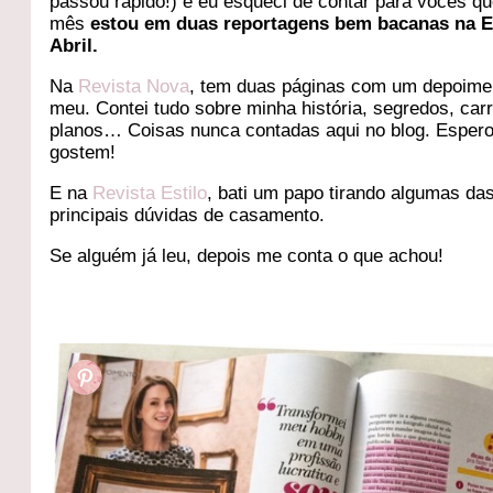
passou rápido!) e eu esqueci de contar para vocês qu
mês
estou em duas reportagens bem bacanas na E
Abril.
Na
Revista Nova
, tem duas páginas com um depoime
meu. Contei tudo sobre minha história, segredos, carr
planos… Coisas nunca contadas aqui no blog. Esper
gostem!
E na
Revista Estilo
, bati um papo tirando algumas da
principais dúvidas de casamento.
Se alguém já leu, depois me conta o que achou!