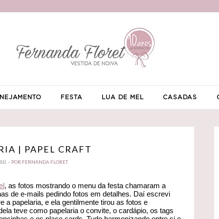
NEJAMENTO
FESTA
LUA DE MEL
CASADAS
RIA | PAPEL CRAFT
POR FERNANDA FLORET
011 -
el
, as fotos mostrando o menu da festa chamaram a
s de e-mails pedindo fotos em detalhes. Daí escrevi
 a papelaria, e ela gentilmente tirou as fotos e
la teve como papelaria o convite, o cardápio, os tags
rancinhas e os place cards. Tudo harmonizando entre si e