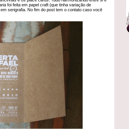
ia foi feita em papel craft (que tinha variação de
em serigrafia. No fim do post tem o contato caso você