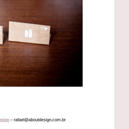
esign
– rafael@aboutdesign.com.br