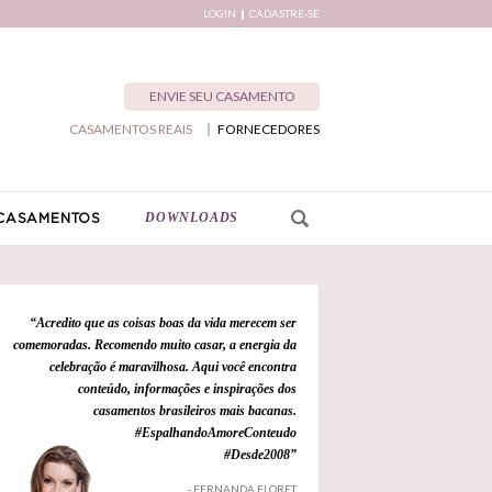
LOGIN
CADASTRE-SE
ENVIE SEU CASAMENTO
CASAMENTOS REAIS
FORNECEDORES
DOWNLOADS
CASAMENTOS
“Acredito que as coisas boas da vida merecem ser
comemoradas. Recomendo muito casar, a energia da
celebração é maravilhosa. Aqui você encontra
conteúdo, informações e inspirações dos
casamentos brasileiros mais bacanas.
#EspalhandoAmoreConteudo
#Desde2008”
- FERNANDA FLORET