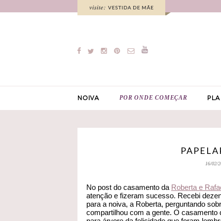
POR ONDE COMEÇAR
NOIVA
PLA
PAPELA
16/02/2
No post do casamento da
Roberta e Rafa
atenção e fizeram sucesso. Recebi dezena
para a noiva, a Roberta, perguntando sobre
compartilhou com a gente. O casamento de
para árvore da felicidade que foram lemb