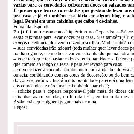
vazias para os convidados colocarem doces ou salgados pa
É que sempre tem os convidados que gostam de levar uns 
pra casa e já vi também essa idéia em algum blog e ach
legal. Pensei em uma caixinha que caiba 4 docinhos.
Fernanda responde:
Eu já fui num casamento chiquérrimo no Copacabana Palace
essas caixinhas para levar doces para casa. Mas também já li o
experts
de etiqueta de evento dizendo ser feio. Minha opinião é:
– suas convidadas irão adorar! (toda mulher quer levar doces p
no dia seguinte, e é melhor levar em caixinha do que na bolsa fi
– você terá que ter bastante doces, em quantidade suficiente p
que comem ao longo da festa, e para ser levado para casa;
– se você fizer a caixinha combinando com a identidade visual 
ou seja, combinando com as cores da decoração, ou do bem c
do convite, enfim… ficará muito bonitinha e parecerá uma lem
aos convidados, e não uma “caixinha de marmita”;
– solicite para a copeira responsável pela mesa de doces dist
caixinhas às convidadas, no fim da festa, em torno da mesa 
Assim evita que alguém pegue mais de uma.
Beijos!