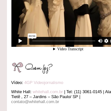
Vídeo:
4GP Videojornalismo
White Hall:
whitehall.com.br
|
Tel: (11)
3061-0145
| A
Tietê , 27 – Jardins – São Paulo/ SP |
contato@whitehall.com.br