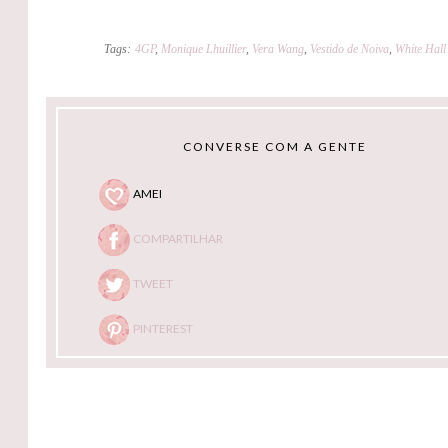
Tags:
4GP
,
Monique Lhuillier
,
Vera Wang
,
Vestido de Noiva
,
White Hall
CONVERSE COM A GENTE
AMEI
COMPARTILHAR
TWEET
PINTEREST