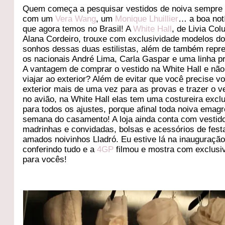
Quem começa a pesquisar vestidos de noiva sempre
com um
Vera Wang
, um
Monique Lhuillier
… a boa not
que agora temos no Brasil! A
White Hall
, de Livia Col
Alana Cordeiro, trouxe com exclusividade modelos d
sonhos dessas duas estilistas, além de também repr
os nacionais André Lima, Carla Gaspar e uma linha pr
A vantagem de comprar o vestido na White Hall e não
viajar ao exterior? Além de evitar que você precise vo
exterior mais de uma vez para as provas e trazer o v
no avião, na White Hall elas tem uma costureira excl
para todos os ajustes, porque afinal toda noiva emag
semana do casamento! A loja ainda conta com vestid
madrinhas e convidadas, bolsas e acessórios de fest
amados noivinhos Lladró. Eu estive lá na inauguraçã
conferindo tudo e a
4GP
filmou e mostra com exclusi
para vocês!