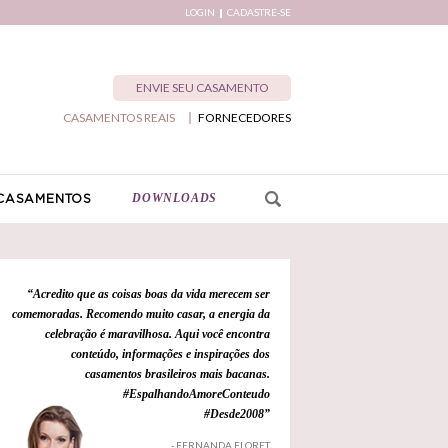
LOGIN
CADASTRE-SE
ENVIE SEU CASAMENTO
CASAMENTOS REAIS
FORNECEDORES
DOWNLOADS
CASAMENTOS
“Acredito que as coisas boas da vida merecem ser
comemoradas. Recomendo muito casar, a energia da
celebração é maravilhosa. Aqui você encontra
conteúdo, informações e inspirações dos
casamentos brasileiros mais bacanas.
#EspalhandoAmoreConteudo
#Desde2008”
- FERNANDA FLORET