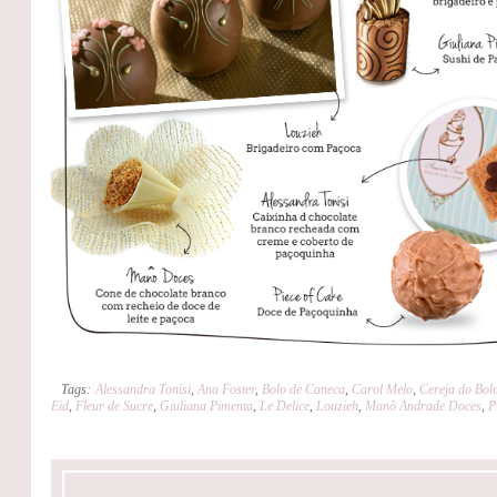
Tags:
Alessandra Tonisi
,
Ana Foster
,
Bolo de Caneca
,
Carol Melo
,
Cereja do Bol
Eid
,
Fleur de Sucre
,
Giuliana Pimenta
,
Le Delice
,
Louzieh
,
Manô Andrade Doces
,
P