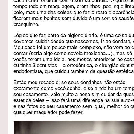
casamento foi estar com o sorriso perfeito. A gente p
tempo todo em maquiagem, creminhos, peeling e lim
pele, mas uma das coisas que faz o rosto e aparênci
ficarem mais bonitos sem dúvida é um sorriso saudáv
branquinho.
Lógico que faz parte da higiene diária, é uma coisa q
devemos cuidar desde que nascemos, ir ao dentista, 
Meu caso foi um pouco mais complexo, não vem ao 
contar (seria algo como novela mexicana…), mas só 
vocês terem uma ideia, nos meses anteriores ao ca
eu tinha 3 dentistas – a ortodôntica, o cirurgião dentis
endodontista, que cuidou também da questão estética
Então meu recado é: se seus dentinhos não estão
exatamente como você sonha, e se ainda há um temp
seu casamento, vale muito a pena sim cuidar da ques
estética deles – isso fará uma diferença na sua auto-
e nas fotos do seu casamento sem igual, melhor do q
qualquer maquiador pode fazer!