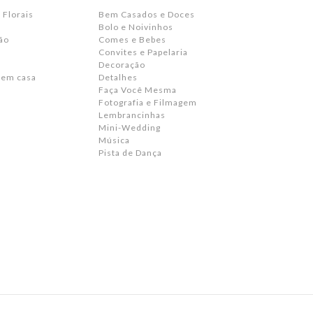
 Florais
Bem Casados e Doces
Bolo e Noivinhos
ão
Comes e Bebes
Convites e Papelaria
s
Decoração
 em casa
Detalhes
Faça Você Mesma
Fotografia e Filmagem
Lembrancinhas
Mini-Wedding
Música
Pista de Dança