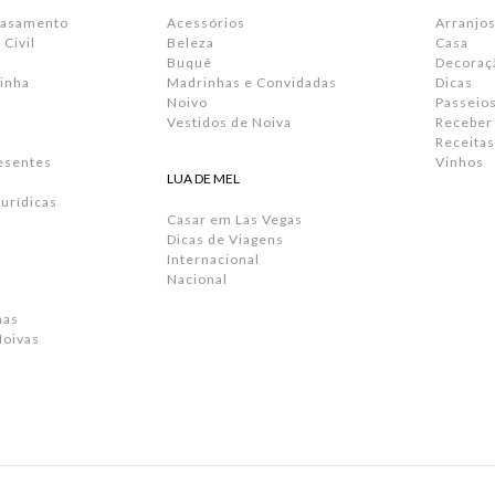
Casamento
Acessórios
Arranjos
Civil
Beleza
Casa
Buquê
Decoraç
inha
Madrinhas e Convidadas
Dicas
Noivo
Passeio
Vestidos de Noiva
Receber
Receitas
resentes
Vinhos
LUA DE MEL
urídicas
Casar em Las Vegas
Dicas de Viagens
Internacional
Nacional
has
Noivas