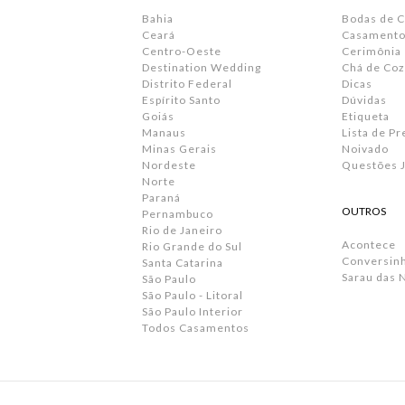
Bahia
Bodas de 
Ceará
Casamento 
Centro-Oeste
Cerimônia
Destination Wedding
Chá de Coz
Distrito Federal
Dicas
Espírito Santo
Dúvidas
Goiás
Etiqueta
Manaus
Lista de P
Minas Gerais
Noivado
Nordeste
Questões J
Norte
Paraná
OUTROS
Pernambuco
Rio de Janeiro
Acontece
Rio Grande do Sul
Conversin
Santa Catarina
Sarau das 
São Paulo
São Paulo - Litoral
São Paulo Interior
Todos Casamentos