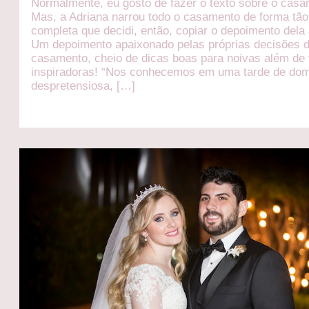
Normalmente, eu gosto de fazer o texto sobre o casa
Mas, a Adriana narrou todo o casamento de forma tão
completa que decidi, então, copiar o depoimento dela 
Um depoimento apaixonado pelas próprias decisões 
casamento, cheio de dicas boas para noivas além de 
inspiradoras! “Nos conhecemos em uma tarde de do
despretensiosa, […]