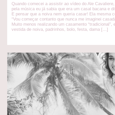
Quando comecei a assistir ao vídeo do Ale Cavaliere,
pela música eu já sabia que era um casal bacana e di
E pensar que a noiva nem queria casar! Ela mesma c
“Vou começar contanto que nunca me imaginei casa
Muito menos realizando um casamento “tradicional”, 
vestida de noiva, padrinhos, bolo, festa, dama […]