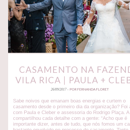
CASAMENTO NA FAZEN
VILA RICA | PAULA + CLE
POR FERNANDA FLORET
26/09/2017 -
Sabe noivos que emanam boas energias e curtem o
casamento desde o primeiro dia da organização? Foi
com Paula e Cleber e assessoria do Rodrigo Plaça. A
compartilhou cada detalhe com a gente: “Acho que é
importante dizer, antes de tudo, que nós fomos um ca
bastante envolvido no processo do casamento. Tanto