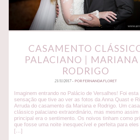
CASAMENTO CLÁSSIC
PALACIANO | MARIANA
RODRIGO
POR FERNANDA FLORET
21/11/2017 -
Imaginem entrando no Palácio de Versalhes! Foi esta
sensação que tive ao ver as fotos da Anna Quast e R
Arruda do casamento da Mariana e Rodrigo. Um cas
clássico palaciano extraordinário, mas mesmo assim
principal era o sentimento. Os noivos tinham como pr
que fosse uma noite inesquecível e perfeita para eles
[…]