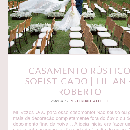
CASAMENTO RÚSTIC
SOFISTICADO | LILIAN 
ROBERTO
POR FERNANDA FLORET
27/08/2018 -
Mil vezes UAU para esse casamento! Não sei se eu g
mais da decoração completamente fora do óbvio ou d
depoimento final da noiva… A ideia inicial era fazer u
casamento pequeno, na fazenda da família do noivo.