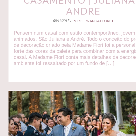
CASAMENTO | JULIANA
ANDRE
POR FERNANDA FLORET
08/11/2017 -
Pensem num casal com estilo contemporâneo, jovem
animados. São Juliana e André. Todo o conceito do pr
de decoração criado pela Madame Fiori foi a personal
forte das cores da paleta para combinar com a energi
casal. A Madame Fiori conta mais detalhes da decora
ambiente foi ressaltado por um fundo de […]