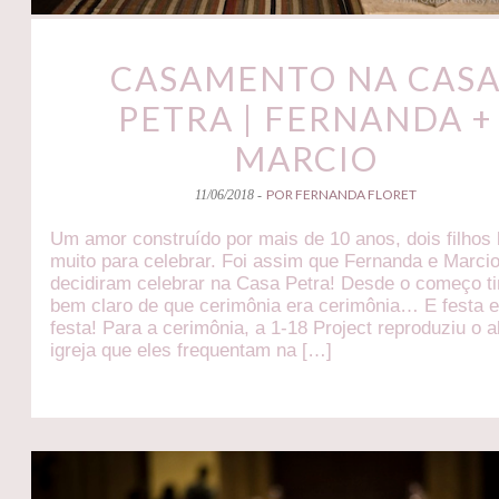
CASAMENTO NA CAS
PETRA | FERNANDA +
MARCIO
POR FERNANDA FLORET
11/06/2018 -
Um amor construído por mais de 10 anos, dois filhos 
muito para celebrar. Foi assim que Fernanda e Marci
decidiram celebrar na Casa Petra! Desde o começo t
bem claro de que cerimônia era cerimônia… E festa e
festa! Para a cerimônia, a 1-18 Project reproduziu o a
igreja que eles frequentam na […]