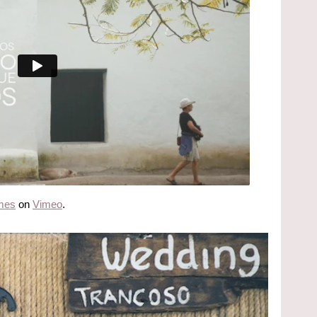
lmes
on
Vimeo
.