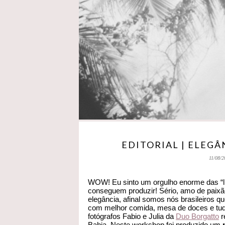
EDITORIAL | ELEG
11/08/2
WOW! Eu sinto um orgulho enorme das “li
conseguem produzir! Sério, amo de paixã
elegância, afinal somos nós brasileiros 
com melhor comida, mesa de doces e tudo 
fotógrafos Fabio e Julia da
Duo Borgatto
r
Bahia. Neste workshop foi produzido um