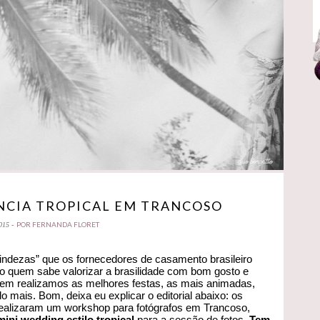
ÂNCIA TROPICAL EM TRANCOSO
POR FERNANDA FLORET
015 -
ndezas” que os fornecedores de casamento brasileiro
o quem sabe valorizar a brasilidade com bom gosto e
quem realizamos as melhores festas, as mais animadas,
mais. Bom, deixa eu explicar o editorial abaixo: os
ealizaram um workshop para fotógrafos em Trancoso,
mini wedding estilo tropical
para a sessão de fotos.
Tem