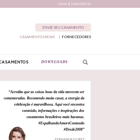
LOGIN
CADASTRE-SE
ENVIE SEU CASAMENTO
CASAMENTOS REAIS
FORNECEDORES
DOWNLOADS
CASAMENTOS
“Acredito que as coisas boas da vida merecem ser
comemoradas. Recomendo muito casar, a energia da
celebração é maravilhosa. Aqui você encontra
conteúdo, informações e inspirações dos
casamentos brasileiros mais bacanas.
#EspalhandoAmoreConteudo
#Desde2008”
- FERNANDA FLORET