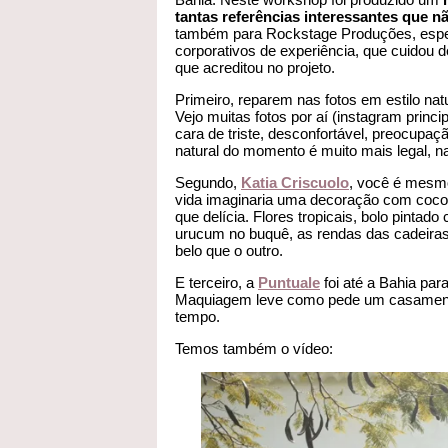
tantas referências interessantes que 
também para Rockstage Produções, espe
corporativos de experiência, que cuidou 
que acreditou no projeto.
Primeiro, reparem nas fotos em estilo nat
Vejo muitas fotos por aí (instagram prin
cara de triste, desconfortável, preocupa
natural do momento é muito mais legal, n
Segundo,
Katia Criscuolo
, você é mesmo
vida imaginaria uma decoração com coco 
que delícia. Flores tropicais, bolo pintad
urucum no buquê, as rendas das cadeiras
belo que o outro.
E terceiro, a
Puntuale
foi até a Bahia para
Maquiagem leve como pede um casament
tempo.
Temos também o vídeo: