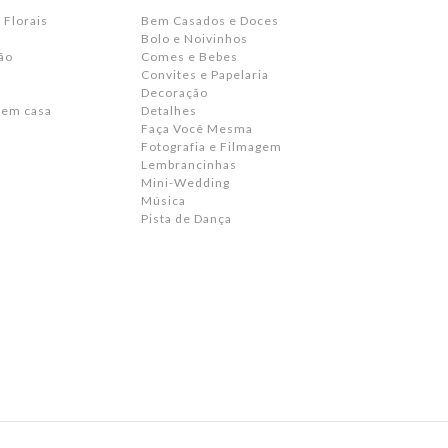
 Florais
Bem Casados e Doces
Bolo e Noivinhos
ão
Comes e Bebes
Convites e Papelaria
s
Decoração
 em casa
Detalhes
Faça Você Mesma
Fotografia e Filmagem
Lembrancinhas
Mini-Wedding
Música
Pista de Dança