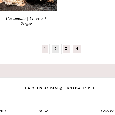
Casamento | Viviane +
Sergio
1
2
3
4
NTO
NOIVA
CASADAS