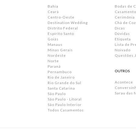
Bahia
Bodas de 
Ceará
Casamento 
Centro-Oeste
Cerimônia
Destination Wedding
Chá de Coz
Distrito Federal
Dicas
Espírito Santo
Dúvidas
Goiás
Etiqueta
Manaus
Lista de P
Minas Gerais
Noivado
Nordeste
Questões J
Norte
Paraná
OUTROS
Pernambuco
Rio de Janeiro
Acontece
Rio Grande do Sul
Conversin
Santa Catarina
Sarau das 
São Paulo
São Paulo - Litoral
São Paulo Interior
Todos Casamentos