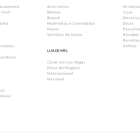
Casamento
Acessórios
Arranjos
Civil
Beleza
Casa
Buquê
Decoraç
inha
Madrinhas e Convidadas
Dicas
Noivo
Passeio
Vestidos de Noiva
Receber
Receitas
resentes
Vinhos
LUA DE MEL
urídicas
Casar em Las Vegas
Dicas de Viagens
Internacional
Nacional
has
Noivas