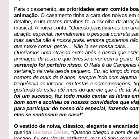
Para o casamento,
as prioridades eram comida boa
animação.
O casamento tinha a cara dos noivos em 
detalhe, e um destes detalhes foi a escolha da atraçã
musical. A noiva conta: “
Quando pensávamos em um
atração especial, normalmente o pessoal contrata sa
mas samba não é nossa praia, embora gostemos não
que mexe coma gente… Não ia ser nossa cara…
Queríamos uma atração extra após a banda que esti
animação da festa e que tivesse a ver com a gente.
sertanejo foi perfeito nisso.
O Rafa é de Campinas 
sertanejo na veia desde pequeno. Eu, ao longo do no
namoro de mais de 9 anos, sempre indo com alguma
frequência ao interior, em festas e comemorações, fiq
gostando do estilo até mais do que ele que é de lá!
A 
foi um sucesso, fez todo mudo cantar as letras em
bom som e acolheu os nossos convidados que via
para participar do nosso dia especial, fazendo co
eles se sentissem em casa!
“.
O vestido de noiva, clássico, elegante e encantado
querida
Luciana Collet
.
“Quando chegou a hora de de
vestido, fui em alguns estilistas, mas já tinha mais 