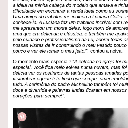
a ideia na minha cabeça do modelo que amava e tinh
dificuldade em encontrar a renda ideal como eu sonh
Uma amiga do trabalho me indicou a Luciana Collet, e
conhece-la. A Luciana faz um trabalho incrível com r
me apresentou um monte delas, logo morri de amores
uma que era delicada e clássica, e também me apaix
pelo cuidado e profissionalismo da Lu, adorei todas a
nossas visitas de ir construindo o meu vestido pouco
pouco e ver ele tomar o meu jeito!”,
contou a noiva.
O momento mais especial? “
A entrada na igreja foi mu
especial, você fica meio etérea numa nuvem, mas fo
delícia ver os rostinhos de tantas pessoas amadas po
vislumbrar aquele teto lindo que sempre amei emoldu
tudo. A cerimônia do padre Michellino também foi muit
doce e divertida e palavras lindas ficaram em nossos
corações para sempre!”.