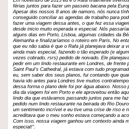
Em novembro de 2013 eu e o Rafa finalmente tivemo
férias juntos para fazer um passeio bacana pela Euro
Apesar dos nossos 8 anos de namoro, nós nunca tí
conseguido conciliar as agendas de trabalho para pod
fazer uma viagem dessa antes, o que fez essa viage
desde inicio muito esperada e especial. Nós passarí
alguns dias em Porto, Lisboa, algumas cidades da Bé
Alemanha e finalizaríamos o roteiro em Paris.
No enta
que eu não sabia é que o Rafa já planejava deixar a 
ainda mais especial, fazendo o tão esperado (e algu
vezes cobrado, rsrs) pedido de noivado. Ele planeja
pedir em um lindo restaurante em Londres, de frente 
Saint Paul’s Cathedral, já estava com tudo programa
eu, sem saber dos seus planos, fui contando que qua
havia ido antes para Londres tive muitos contratempo
dessa forma o plano dele foi por água abaixo. Nosso 
dia da viagem foi em Porto e ele aproveitou então aqu
lindo dia que estávamos passando juntos para me faz
pedido num lindo restaurante na beirada do Rio Douro
um sentimento incrível e eu tive uma crise de riso e 
acreditava que o meu sonho estava começando a aco
Com isso, nossa viagem ganhou um contexto ainda m
especial!”.