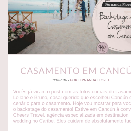
CASAMENTO EM CANC
POR FERNANDA FLORET
19/10/2016 -
Vocês já viram o post com as fotos oficiais do casam
Leilane e Bruno, casal querido que escolheu Cancún
cenário para o casamento. Hoje vou mostrar para vo
o backstage do casamento! Estive em Cancún à conv
Cheers Travel, agência especializada em destination
wedding no Caribe. Eles cuidam de absolutamente tu