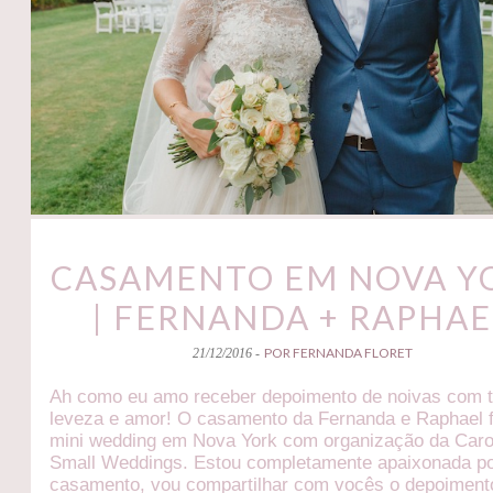
CASAMENTO EM NOVA Y
| FERNANDA + RAPHAE
POR FERNANDA FLORET
21/12/2016 -
Ah como eu amo receber depoimento de noivas com t
leveza e amor! O casamento da Fernanda e Raphael 
mini wedding em Nova York com organização da Caro
Small Weddings. Estou completamente apaixonada p
casamento, vou compartilhar com vocês o depoiment