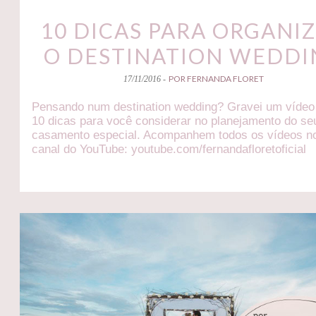
10 DICAS PARA ORGANI
O DESTINATION WEDDI
POR FERNANDA FLORET
17/11/2016 -
Pensando num destination wedding? Gravei um víde
10 dicas para você considerar no planejamento do se
casamento especial. Acompanhem todos os vídeos n
canal do YouTube: youtube.com/fernandafloretoficial