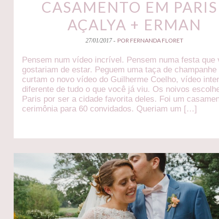
CASAMENTO EM PARIS 
AÇALYA + ERMAN
POR FERNANDA FLORET
27/01/2017 -
Pensem num vídeo incrível. Pensem numa festa que
gostariam de estar. Peguem uma taça de champanhe
curtam o novo vídeo do Guilherme Coelho, vídeo inte
diferente de tudo o que você já viu. Os noivos escol
Paris por ser a cidade favorita deles. Foi um casame
cerimônia para 60 convidados. Queriam um […]