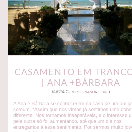
CASAMENTO EM TRANC
| ANA +BÁRBARA
POR FERNANDA FLORET
16/06/2017 -
A Ana e Bárbara se conhecerem na casa de um amig
comum. “Assim que nos vimos já sentimos uma con
diferente. Nos tornamos inseparáveis, e o interesse 
pela outra só foi aumentando, até que um dia nos
entregamos à esse sentimento. Por sermos muito jov