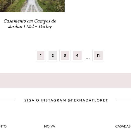
Casamento em Campos do
Jordão I Mel + Dirley
1
2
3
4
11
…
NTO
NOIVA
CASADAS