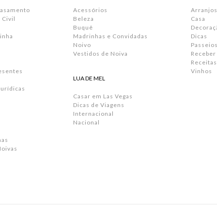
Casamento
Acessórios
Arranjos
Civil
Beleza
Casa
Buquê
Decoraç
inha
Madrinhas e Convidadas
Dicas
Noivo
Passeio
Vestidos de Noiva
Receber
Receitas
resentes
Vinhos
LUA DE MEL
urídicas
Casar em Las Vegas
Dicas de Viagens
Internacional
Nacional
has
Noivas