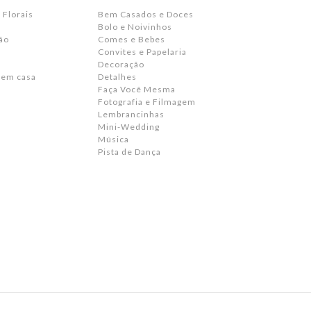
 Florais
Bem Casados e Doces
Bolo e Noivinhos
ão
Comes e Bebes
Convites e Papelaria
s
Decoração
 em casa
Detalhes
Faça Você Mesma
Fotografia e Filmagem
Lembrancinhas
Mini-Wedding
Música
Pista de Dança