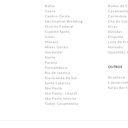
Bahia
Bodas de 
Ceará
Casamento 
Centro-Oeste
Cerimônia
Destination Wedding
Chá de Coz
Distrito Federal
Dicas
Espírito Santo
Dúvidas
Goiás
Etiqueta
Manaus
Lista de P
Minas Gerais
Noivado
Nordeste
Questões J
Norte
Paraná
OUTROS
Pernambuco
Rio de Janeiro
Acontece
Rio Grande do Sul
Conversin
Santa Catarina
Sarau das 
São Paulo
São Paulo - Litoral
São Paulo Interior
Todos Casamentos