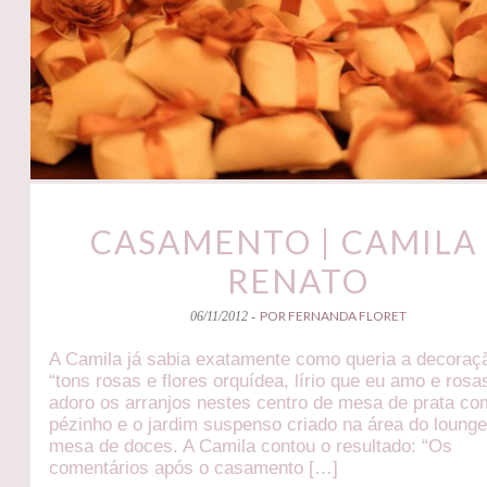
CASAMENTO | CAMILA 
RENATO
POR FERNANDA FLORET
06/11/2012 -
A Camila já sabia exatamente como queria a decoraç
“tons rosas e flores orquídea, lírio que eu amo e rosa
adoro os arranjos nestes centro de mesa de prata co
pézinho e o jardim suspenso criado na área do lounge
mesa de doces. A Camila contou o resultado: “Os
comentários após o casamento […]