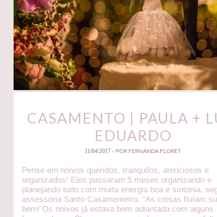
CASAMENTO | PAULA + L
EDUARDO
POR FERNANDA FLORET
11/04/2017 -
Pense em noivos queridos, tranquilos, atenciosos e
organizados! Eles passaram 5 meses organizando e
planejando tudo com muita energia boa e sintonia, se
assessoria Santo Casamenteiro. “As coisas fluíam s
bem! Os noivos já estava bem adiantada com alguns