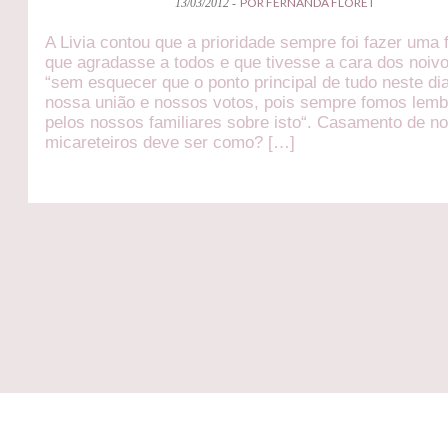
POR FERNANDA FLORET
13/03/2012 -
A Livia contou que a prioridade sempre foi fazer uma 
que agradasse a todos e que tivesse a cara dos noiv
“sem esquecer que o ponto principal de tudo neste dia
nossa união e nossos votos, pois sempre fomos lem
pelos nossos familiares sobre isto“. Casamento de n
micareteiros deve ser como? […]