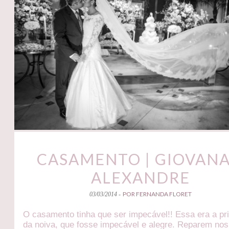
CASAMENTO | GIOVANA
ALEXANDRE
POR FERNANDA FLORET
03/03/2014 -
O casamento tinha que ser impecável!! Essa era a pr
da noiva, que fosse impecável e alegre. Reparem nos