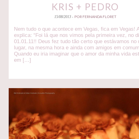
KRIS + PEDRO
POR FERNANDA FLORET
15/08/2013 -
Nem tudo o que acontece em Vegas, fica em Vegas! A
explica: “Foi lá que nos vimos pela primeira vez, no d
01.01.11!! Deus fez tudo tão certo que estávamos n
lugar, na mesma hora e ainda com amigos em comum
Quando eu iria imaginar que o amor da minha vida est
em […]