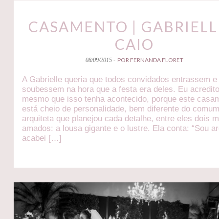
CASAMENTO | GABRIELL
CAIO
POR FERNANDA FLORET
08/09/2015 -
A Gabrielle queria que todos convidados entrassem e
soubessem na hora que a festa era deles. Eu acredit
mesmo que isso tenha acontecido, porque este casa
está cheio de personalidade, bem diferente do comum
arquiteta que planejou cada detalhe, entre eles dois 
amados: a lousa gigante e o lustre. Ela conta: “Sou ar
acabei […]